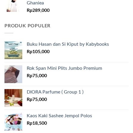
Ghaniea
Rp
289,000
PRODUK POPULER
Buku Hasan dan Si Kiput by Kabybooks
Rp
105,000
Rok Span Mini Plits Jumbo Premium
Rp
75,000
DIORA Parfume ( Group 1 )
Rp
75,000
Kaos Kaki Sashee Jempol Polos
Rp
18,500