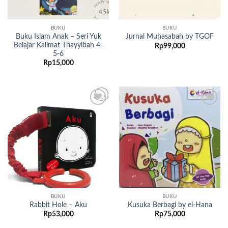
BUKU
BUKU
Buku Islam Anak – Seri Yuk
Jurnal Muhasabah by TGOF
Belajar Kalimat Thayyibah 4-
Rp
99,000
5-6
Rp
15,000
Add to
Add to
wishlist
wishlist
BUKU
BUKU
Rabbit Hole – Aku
Kusuka Berbagi by el-Hana
Rp
53,000
Rp
75,000