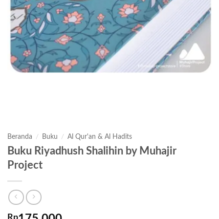
Beranda
/
Buku
/
Al Qur'an & Al Hadits
Buku Riyadhush Shalihin by Muhajir
Project
Rp
175,000