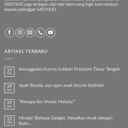
SADIYA.ID juga terdapat nilai-nilai islami yang ingin kami edukasi
kepada pelanggan SADIYA.ID.
ARTIKEL TERBARU
Keunggulan Kurma Sukkari Premium Timur Tengah
19
Feb
Tak
ada
komentar
Ayah Bunda, ayo ajari anak kita Al-Fatihah!
29
pada
Apr
Keunggulan
Tak
Kurma
ada
Sukkari
komentar
Premium
“Kenapa Ibu Sholat Melulu?”
29
pada
Timur
Apr
Ayah
Tak
Tengah
Bunda,
ada
ayo
komentar
ajari
Hindari Bahaya Gadget, Kenalkan Anak dengan
23
pada
anak
Okt
“Kenapa
Buku…
kita
Ibu