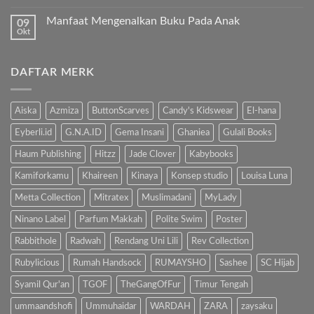
Al-
Tak
Sholat
Fatihah!
ada
Melulu?”
Manfaat Mengenalkan Buku Pada Anak
09
komentar
pada
Okt
Tak
Hindari
ada
Bahaya
komentar
Gadget,
pada
Kenalkan
DAFTAR MERK
Manfaat
Anak
Mengenalkan
dengan
Buku
Buku…
Pada
Anak
Aiska
Azmiza
ButtonScarves
Candy's Kidswear
El-hana
Eyberli.id
G.N.A.ID
Gema Insani
Ghaniea
Gulali Books
Haum Publishing
Hitzz
Jade Clover
Kabybooks
Kamiforkamu
Khaireen
Kinaya
Konsep studio
Louisa Luna
Metta Collection
Mitratex
Muslimadani
MyLady
Ninano Label
Parfum Makkah
Polite Swim
Poster
Rabbithole
Radwah
Rendang Uni Lili
Rev Collection
Rubylicious
Rumah Handsock
RUMAYSHO
Sashee
SC Hijab
Syamil Qur'an
TGOF
TheGangOfFur
Timur Tengah
ummaandshofi
Ummuhaidar
WARDAH
ZARA
zaysaku