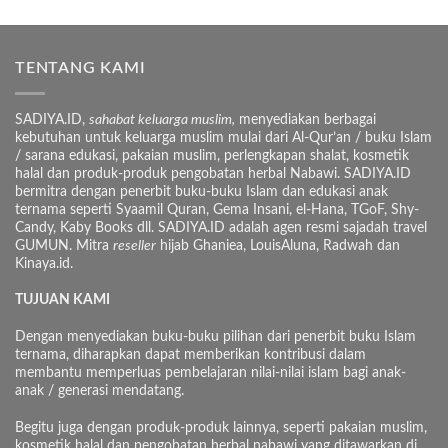
TENTANG KAMI
SADIYA.ID,
sahabat keluarga muslim,
menyediakan berbagai
kebutuhan untuk keluarga muslim mulai dari Al-Qur’an / buku Islam
/ sarana edukasi, pakaian muslim, perlengkapan shalat, kosmetik
halal dan produk-produk pengobatan herbal Nabawi. SADIYA.ID
bermitra dengan penerbit buku-buku Islam dan edukasi anak
ternama seperti Syaamil Quran, Gema Insani, el-Hana, TGoF, Shy-
Candy, Kaby Books dll. SADIYA.ID adalah agen resmi sajadah travel
GUMUN. Mitra
reseller
hijab Ghaniea, LouisAluna, Radwah dan
Kinaya.id.
TUJUAN KAMI
Dengan menyediakan buku-buku pilihan dari penerbit buku Islam
ternama, diharapkan dapat memberikan kontribusi dalam
membantu memperluas pembelajaran nilai-nilai islam bagi anak-
anak / generasi mendatang.
Begitu juga dengan produk-produk lainnya, seperti pakaian muslim,
kosmetik halal dan pengobatan herbal nabawi yang ditawarkan di