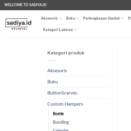
Skip
WELCOME TO SADIYA.ID
to
content
Aksesoris
Buku
Perlengkapan Ibadah
P
Kategori Lainnya
Kategori produk
Aksesoris
Buku
ButtonScarves
Custom Hampers
Bottle
Bundling
Calender