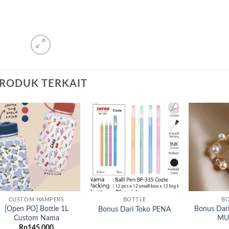
RODUK TERKAIT
Add to
Add to
wishlist
wishlist
CUSTOM HAMPERS
BOTTLE
B
[Open PO] Bottle 1L
Bonus Dar
Bonus Dari Toko PENA
Custom Nama
MU
Rp
145,000