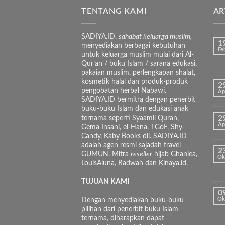
TENTANG KAMI
AR
SADIYA.ID,
sahabat keluarga muslim,
1
menyediakan berbagai kebutuhan
Fe
untuk keluarga muslim mulai dari Al-
Qur’an / buku Islam / sarana edukasi,
pakaian muslim, perlengkapan shalat,
kosmetik halal dan produk-produk
2
pengobatan herbal Nabawi.
Ap
SADIYA.ID bermitra dengan penerbit
buku-buku Islam dan edukasi anak
ternama seperti Syaamil Quran,
2
Ap
Gema Insani, el-Hana, TGoF, Shy-
Candy, Kaby Books dll. SADIYA.ID
adalah agen resmi sajadah travel
2
GUMUN. Mitra
reseller
hijab Ghaniea,
Ok
LouisAluna, Radwah dan Kinaya.id.
TUJUAN KAMI
0
Dengan menyediakan buku-buku
Ok
pilihan dari penerbit buku Islam
ternama, diharapkan dapat