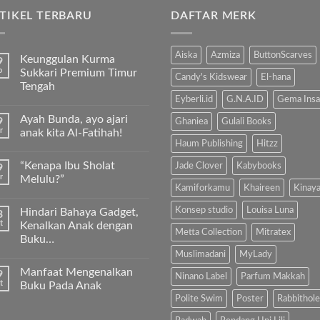
TIKEL TERBARU
DAFTAR MERK
Aiska
Azmiza
ButtonScarves
Keunggulan Kurma
9
b
Sukkari Premium Timur
Candy's Kidswear
El-hana
Tengah
Eyberli.id
G.N.A.ID
Gema Insa
Tak
ada
Ayah Bunda, ayo ajari
9
komentar
Ghaniea
Gulali Books
pada
r
anak kita Al-Fatihah!
Keunggulan
Haum Publishing
Hitzz
Kurma
Tak
Sukkari
ada
“Kenapa Ibu Sholat
Jade Clover
Kabybooks
9
Premium
komentar
Timur
pada
r
Melulu?”
Tengah
Ayah
Kamiforkamu
Khaireen
Kinay
Bunda,
Tak
ayo
ada
Konsep studio
Louisa Luna
Hindari Bahaya Gadget,
3
ajari
komentar
anak
pada
t
Kenalkan Anak dengan
kita
“Kenapa
Metta Collection
Mitratex
Buku…
Al-
Ibu
Fatihah!
Sholat
Muslimadani
MyLady
Tak
Melulu?”
ada
Manfaat Mengenalkan
9
komentar
Ninano Label
Parfum Makkah
pada
t
Buku Pada Anak
Hindari
Polite Swim
Poster
Rabbithole
Bahaya
Tak
Gadget,
ada
Kenalkan
komentar