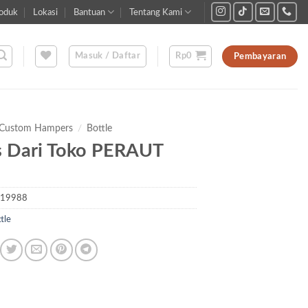
oduk
Lokasi
Bantuan
Tentang Kami
Masuk / Daftar
Rp
0
Pembayaran
Custom Hampers
/
Bottle
 Dari Toko PERAUT
D19988
tle