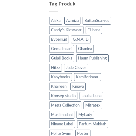
Tag Produk
Aiska
Azmiza
ButtonScarves
Candy's Kidswear
El-hana
Eyberli.id
G.N.A.ID
Gema Insani
Ghaniea
Gulali Books
Haum Publishing
Hitzz
Jade Clover
Kabybooks
Kamiforkamu
Khaireen
Kinaya
Konsep studio
Louisa Luna
Metta Collection
Mitratex
Muslimadani
MyLady
Ninano Label
Parfum Makkah
Polite Swim
Poster