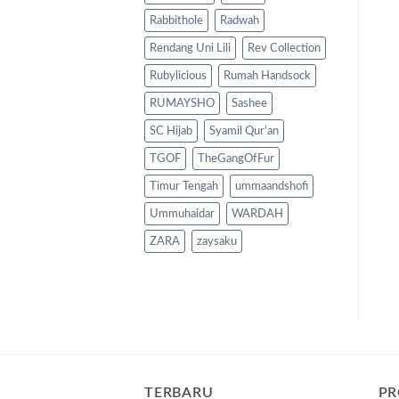
Rabbithole
Radwah
Rendang Uni Lili
Rev Collection
Rubylicious
Rumah Handsock
RUMAYSHO
Sashee
SC Hijab
Syamil Qur'an
TGOF
TheGangOfFur
Timur Tengah
ummaandshofi
Ummuhaidar
WARDAH
ZARA
zaysaku
TERBARU
PR