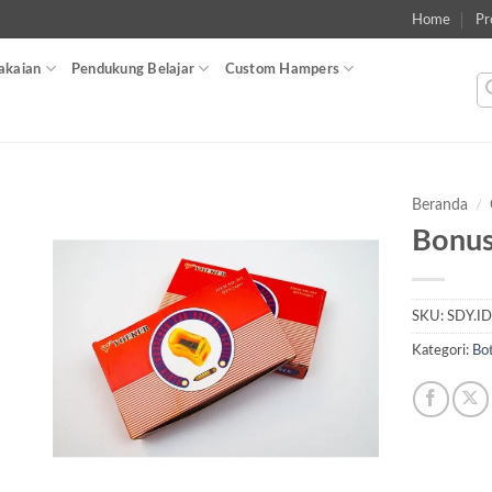
Home
Pr
akaian
Pendukung Belajar
Custom Hampers
Beranda
/
Bonus
Add to
wishlist
SKU:
SDY.I
Kategori:
Bot