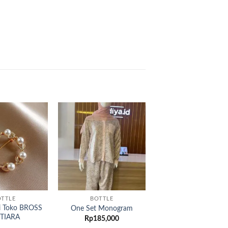
Add to
Add to
wishlist
wishlist
OTTLE
BOTTLE
i Toko BROSS
One Set Monogram
TIARA
Rp
185,000