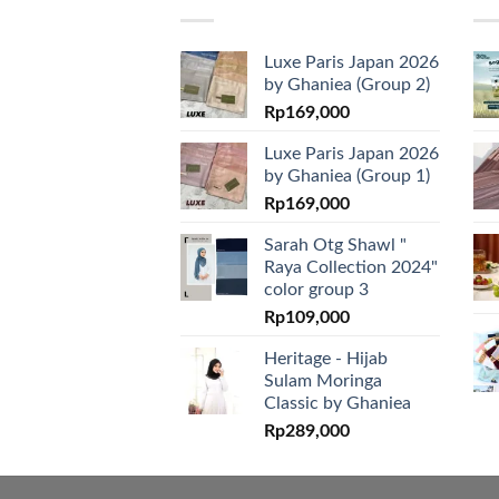
Luxe Paris Japan 2026
by Ghaniea (Group 2)
Rp
169,000
Luxe Paris Japan 2026
by Ghaniea (Group 1)
Rp
169,000
Sarah Otg Shawl "
Raya Collection 2024"
color group 3
Rp
109,000
Heritage - Hijab
Sulam Moringa
Classic by Ghaniea
Rp
289,000