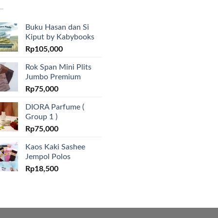
Buku Hasan dan Si
Kiput by Kabybooks
Rp
105,000
Rok Span Mini Plits
Jumbo Premium
Rp
75,000
DIORA Parfume (
Group 1 )
Rp
75,000
Kaos Kaki Sashee
Jempol Polos
Rp
18,500