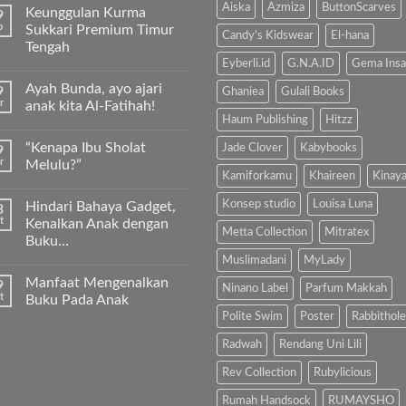
Aiska
Azmiza
ButtonScarves
Keunggulan Kurma
9
b
Sukkari Premium Timur
Candy's Kidswear
El-hana
Tengah
Eyberli.id
G.N.A.ID
Gema Insa
Tak
ada
Ayah Bunda, ayo ajari
9
komentar
Ghaniea
Gulali Books
pada
r
anak kita Al-Fatihah!
Keunggulan
Haum Publishing
Hitzz
Kurma
Tak
Sukkari
ada
“Kenapa Ibu Sholat
Jade Clover
Kabybooks
9
Premium
komentar
Timur
pada
r
Melulu?”
Tengah
Ayah
Kamiforkamu
Khaireen
Kinay
Bunda,
Tak
ayo
ada
Konsep studio
Louisa Luna
Hindari Bahaya Gadget,
3
ajari
komentar
anak
pada
t
Kenalkan Anak dengan
kita
“Kenapa
Metta Collection
Mitratex
Buku…
Al-
Ibu
Fatihah!
Sholat
Muslimadani
MyLady
Tak
Melulu?”
ada
Manfaat Mengenalkan
9
komentar
Ninano Label
Parfum Makkah
pada
t
Buku Pada Anak
Hindari
Polite Swim
Poster
Rabbithole
Bahaya
Tak
Gadget,
ada
Kenalkan
komentar
Radwah
Rendang Uni Lili
Anak
pada
dengan
Manfaat
Rev Collection
Rubylicious
Buku…
Mengenalkan
Buku
Rumah Handsock
RUMAYSHO
Pada