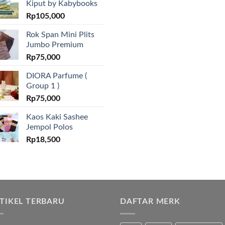
Kiput by Kabybooks
Rp
105,000
Rok Span Mini Plits
Jumbo Premium
Rp
75,000
DIORA Parfume (
Group 1 )
Rp
75,000
Kaos Kaki Sashee
Jempol Polos
Rp
18,500
TIKEL TERBARU
DAFTAR MERK