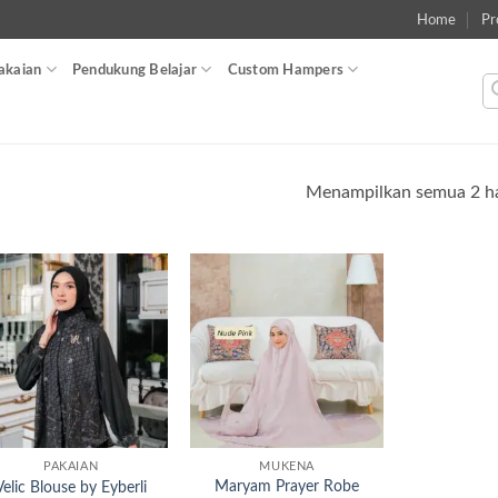
Home
Pr
akaian
Pendukung Belajar
Custom Hampers
l
Menampilkan semua 2 ha
Add to
Add to
wishlist
wishlist
PAKAIAN
MUKENA
Maryam Prayer Robe
Velic Blouse by Eyberli