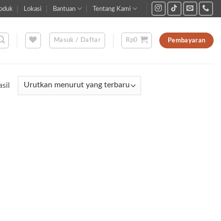
oduk
Lokasi
Bantuan
Tentang Kami
Masuk / Daftar
Rp
0
Pembayaran
Diurutkan
sil
menurut
yang
terbaru