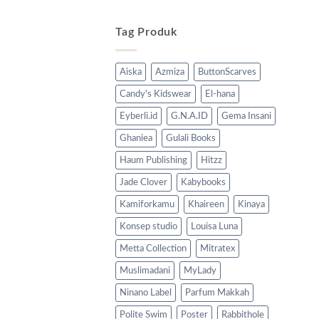
Tag Produk
Aiska
Azmiza
ButtonScarves
Candy's Kidswear
El-hana
Eyberli.id
G.N.A.ID
Gema Insani
Ghaniea
Gulali Books
Haum Publishing
Hitzz
Jade Clover
Kabybooks
Kamiforkamu
Khaireen
Kinaya
Konsep studio
Louisa Luna
Metta Collection
Mitratex
Muslimadani
MyLady
Ninano Label
Parfum Makkah
Polite Swim
Poster
Rabbithole