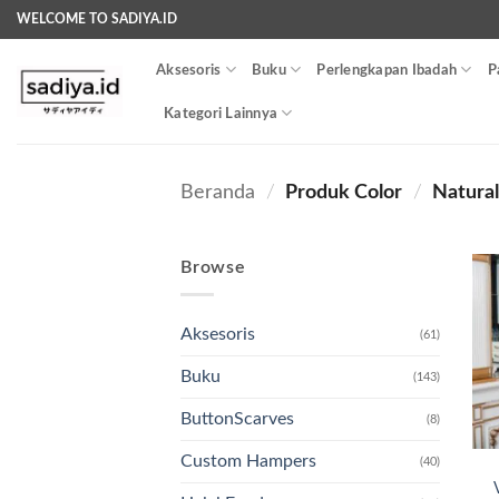
Skip
WELCOME TO SADIYA.ID
to
content
Aksesoris
Buku
Perlengkapan Ibadah
P
Kategori Lainnya
Beranda
/
Produk Color
/
Natura
Browse
Aksesoris
(61)
Buku
(143)
ButtonScarves
(8)
Custom Hampers
(40)