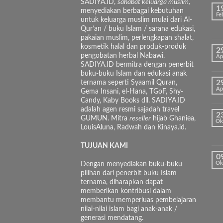
SADIYA.ID,
sahabat keluarga muslim,
1
menyediakan berbagai kebutuhan
Fe
untuk keluarga muslim mulai dari Al-
Qur’an / buku Islam / sarana edukasi,
pakaian muslim, perlengkapan shalat,
kosmetik halal dan produk-produk
2
pengobatan herbal Nabawi.
Ap
SADIYA.ID bermitra dengan penerbit
buku-buku Islam dan edukasi anak
ternama seperti Syaamil Quran,
2
Ap
Gema Insani, el-Hana, TGoF, Shy-
Candy, Kaby Books dll. SADIYA.ID
adalah agen resmi sajadah travel
2
GUMUN. Mitra
reseller
hijab Ghaniea,
Ok
LouisAluna, Radwah dan Kinaya.id.
TUJUAN KAMI
0
Dengan menyediakan buku-buku
Ok
pilihan dari penerbit buku Islam
ternama, diharapkan dapat
memberikan kontribusi dalam
membantu memperluas pembelajaran
nilai-nilai islam bagi anak-anak /
generasi mendatang.