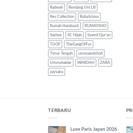
Radwah
Rendang Uni Lili
Rev Collection
Rubylicious
Rumah Handsock
RUMAYSHO
Sashee
SC Hijab
Syamil Qur'an
TGOF
TheGangOfFur
Timur Tengah
ummaandshofi
Ummuhaidar
WARDAH
ZARA
zaysaku
TERBARU
PR
Luxe Paris Japan 2026