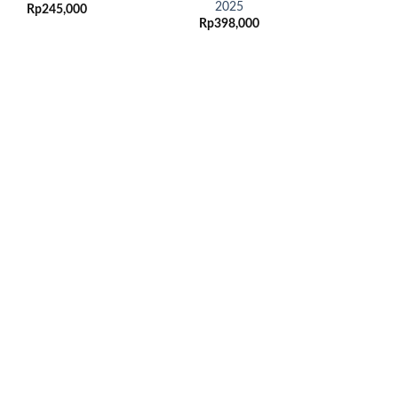
2025
Rp
245,000
Rp
398,000