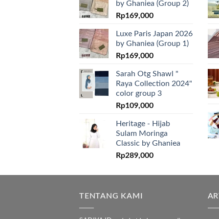
by Ghaniea (Group 2)
Rp
169,000
Luxe Paris Japan 2026
by Ghaniea (Group 1)
Rp
169,000
Sarah Otg Shawl "
Raya Collection 2024"
color group 3
Rp
109,000
Heritage - Hijab
Sulam Moringa
Classic by Ghaniea
Rp
289,000
TENTANG KAMI
AR