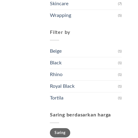
Skincare
(7)
Wrapping
(5)
Filter by
Beige
(1)
Black
(1)
Rhino
(1)
Royal Black
(1)
Tortila
(1)
Saring berdasarkan harga
Harga
Harga
Saring
terendah
tertinggi