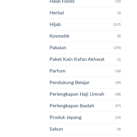
Halal Foods
(15)
Herbal
(3)
Hijab
(157)
Kosmetik
(8)
Pakaian
(270)
Paket Kain Kafan Akhwat
(1)
Parfum
(16)
Pendukung Belajar
(39)
Perlengkapan Haji Umrah
(28)
Perlengkapan Ibadah
(97)
Produk Jepang
(22)
Sabun
(4)