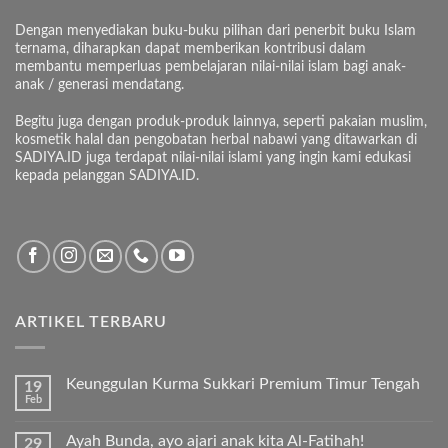
Dengan menyediakan buku-buku pilihan dari penerbit buku Islam
ternama, diharapkan dapat memberikan kontribusi dalam
membantu memperluas pembelajaran nilai-nilai islam bagi anak-
anak / generasi mendatang.
Begitu juga dengan produk-produk lainnya, seperti pakaian muslim,
kosmetik halal dan pengobatan herbal nabawi yang ditawarkan di
SADIYA.ID juga terdapat nilai-nilai islami yang ingin kami edukasi
kepada pelanggan SADIYA.ID.
ARTIKEL TERBARU
Keunggulan Kurma Sukkari Premium Timur Tengah
19
Feb
Tak
ada
komentar
Ayah Bunda, ayo ajari anak kita Al-Fatihah!
29
pada