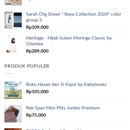
Sarah Otg Shawl " Raya Collection 2024" color
group 3
Rp
109,000
Heritage - Hijab Sulam Moringa Classic by
Ghaniea
Rp
289,000
PRODUK POPULER
Buku Hasan dan Si Kiput by Kabybooks
Rp
105,000
Rok Span Mini Plits Jumbo Premium
Rp
75,000