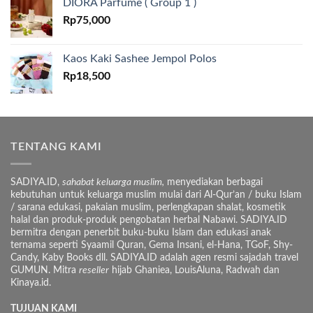
DIORA Parfume ( Group 1 )
Rp
75,000
Kaos Kaki Sashee Jempol Polos
Rp
18,500
TENTANG KAMI
SADIYA.ID,
sahabat keluarga muslim,
menyediakan berbagai
kebutuhan untuk keluarga muslim mulai dari Al-Qur’an / buku Islam
/ sarana edukasi, pakaian muslim, perlengkapan shalat, kosmetik
halal dan produk-produk pengobatan herbal Nabawi. SADIYA.ID
bermitra dengan penerbit buku-buku Islam dan edukasi anak
ternama seperti Syaamil Quran, Gema Insani, el-Hana, TGoF, Shy-
Candy, Kaby Books dll. SADIYA.ID adalah agen resmi sajadah travel
GUMUN. Mitra
reseller
hijab Ghaniea, LouisAluna, Radwah dan
Kinaya.id.
TUJUAN KAMI