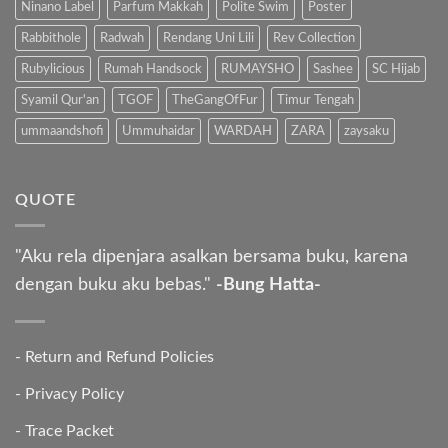
Ninano Label
Parfum Makkah
Polite Swim
Poster
Rabbithole
Radwah
Rendang Uni Lili
Rev Collection
Rubylicious
Rumah Handsock
RUMAYSHO
Sashee
SC Hijab
Syamil Qur'an
TGOF
TheGangOfFur
Timur Tengah
ummaandshofi
Ummuhaidar
WARDAH
ZARA
zaysaku
QUOTE
"Aku rela dipenjara asalkan bersama buku, karena
dengan buku aku bebas."
-Bung Hatta-
-
Return and Refund Policies
-
Privacy Policy
-
Trace Packet