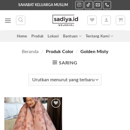
Skip
SAHABAT KELUARGA MUSLIM
to
content
Home
Produk
Lokasi
Bantuan
Tentang Kami
Beranda
/
Produk Color
/
Golden Misty
SARING
Add to
wishlist