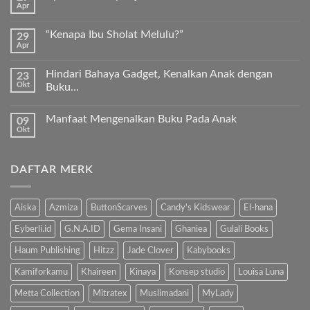
Apr
Keunggulan
Tak
Kurma
ada
Sukkari
komentar
Premium
“Kenapa Ibu Sholat Melulu?”
29
pada
Timur
Apr
Ayah
Tak
Tengah
Bunda,
ada
ayo
komentar
ajari
Hindari Bahaya Gadget, Kenalkan Anak dengan
23
pada
anak
Okt
“Kenapa
Buku…
kita
Ibu
Al-
Tak
Sholat
Fatihah!
ada
Melulu?”
Manfaat Mengenalkan Buku Pada Anak
09
komentar
pada
Okt
Tak
Hindari
ada
Bahaya
komentar
Gadget,
pada
Kenalkan
DAFTAR MERK
Manfaat
Anak
Mengenalkan
dengan
Buku
Buku…
Pada
Anak
Aiska
Azmiza
ButtonScarves
Candy's Kidswear
El-hana
Eyberli.id
G.N.A.ID
Gema Insani
Ghaniea
Gulali Books
Haum Publishing
Hitzz
Jade Clover
Kabybooks
Kamiforkamu
Khaireen
Kinaya
Konsep studio
Louisa Luna
Metta Collection
Mitratex
Muslimadani
MyLady