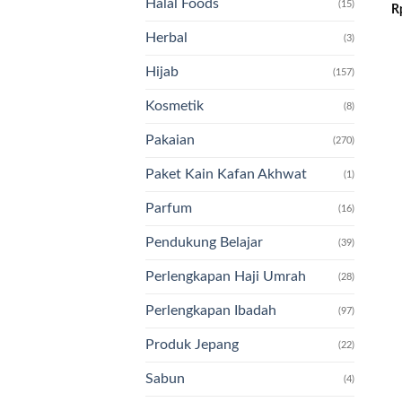
Halal Foods
(15)
R
Herbal
(3)
Hijab
(157)
Kosmetik
(8)
Pakaian
(270)
Paket Kain Kafan Akhwat
(1)
Parfum
(16)
Pendukung Belajar
(39)
Perlengkapan Haji Umrah
(28)
Perlengkapan Ibadah
(97)
Produk Jepang
(22)
Sabun
(4)