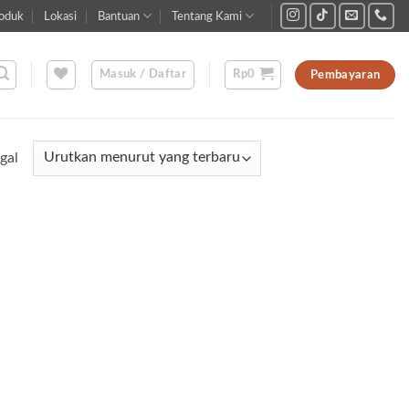
oduk
Lokasi
Bantuan
Tentang Kami
Masuk / Daftar
Rp
0
Pembayaran
gal