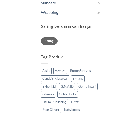
Skincare
(7)
Wrapping
(5)
Saring berdasarkan harga
Harga
Harga
Saring
terendah
tertinggi
Tag Produk
Aiska
Azmiza
ButtonScarves
Candy's Kidswear
El-hana
Eyberli.id
G.N.A.ID
Gema Insani
Ghaniea
Gulali Books
Haum Publishing
Hitzz
Jade Clover
Kabybooks