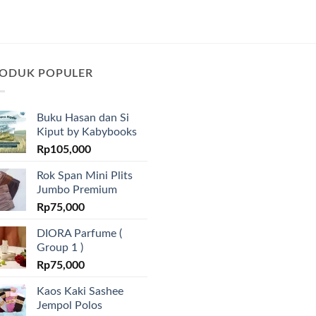
ODUK POPULER
Buku Hasan dan Si
Kiput by Kabybooks
Rp
105,000
Rok Span Mini Plits
Jumbo Premium
Rp
75,000
DIORA Parfume (
Group 1 )
Rp
75,000
Kaos Kaki Sashee
Jempol Polos