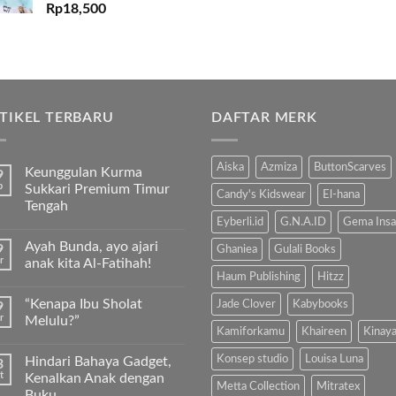
Rp
18,500
TIKEL TERBARU
DAFTAR MERK
Aiska
Azmiza
ButtonScarves
Keunggulan Kurma
9
b
Sukkari Premium Timur
Candy's Kidswear
El-hana
Tengah
Eyberli.id
G.N.A.ID
Gema Insa
Tak
ada
Ayah Bunda, ayo ajari
9
komentar
Ghaniea
Gulali Books
pada
r
anak kita Al-Fatihah!
Keunggulan
Haum Publishing
Hitzz
Kurma
Tak
Sukkari
ada
“Kenapa Ibu Sholat
Jade Clover
Kabybooks
9
Premium
komentar
Timur
pada
r
Melulu?”
Tengah
Ayah
Kamiforkamu
Khaireen
Kinay
Bunda,
Tak
ayo
ada
Konsep studio
Louisa Luna
Hindari Bahaya Gadget,
3
ajari
komentar
anak
pada
t
Kenalkan Anak dengan
kita
“Kenapa
Metta Collection
Mitratex
Buku…