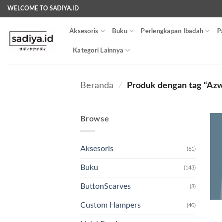
Skip
WELCOME TO SADIYA.ID
to
content
Aksesoris
Buku
Perlengkapan Ibadah
P
Kategori Lainnya
Beranda
/
Produk dengan tag “Azw
Browse
Aksesoris
(61)
Buku
(143)
ButtonScarves
(8)
Custom Hampers
(40)