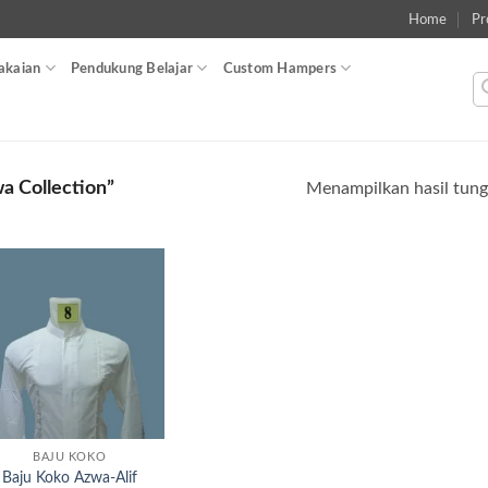
Home
Pr
akaian
Pendukung Belajar
Custom Hampers
a Collection”
Menampilkan hasil tung
Add to
wishlist
BAJU KOKO
Baju Koko Azwa-Alif