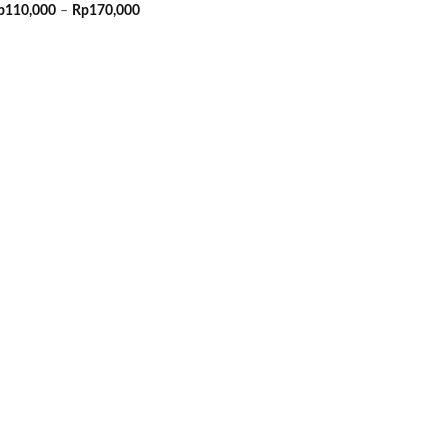
Rentang
p
110,000
–
Rp
170,000
harga:
Rp110,000
hingga
Rp170,000