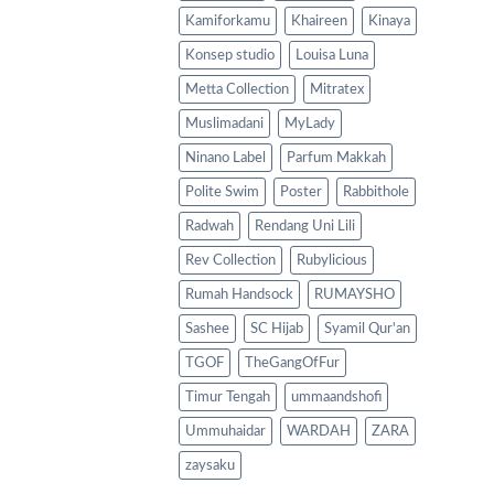
Kamiforkamu
Khaireen
Kinaya
Konsep studio
Louisa Luna
Metta Collection
Mitratex
Muslimadani
MyLady
Ninano Label
Parfum Makkah
Polite Swim
Poster
Rabbithole
Radwah
Rendang Uni Lili
Rev Collection
Rubylicious
Rumah Handsock
RUMAYSHO
Sashee
SC Hijab
Syamil Qur'an
TGOF
TheGangOfFur
Timur Tengah
ummaandshofi
Ummuhaidar
WARDAH
ZARA
zaysaku