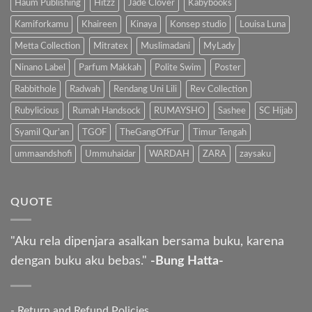
Haum Publishing
Hitzz
Jade Clover
Kabybooks
Kamiforkamu
Khaireen
Kinaya
Konsep studio
Louisa Luna
Metta Collection
Mitratex
Muslimadani
MyLady
Ninano Label
Parfum Makkah
Polite Swim
Poster
Rabbithole
Radwah
Rendang Uni Lili
Rev Collection
Rubylicious
Rumah Handsock
RUMAYSHO
Sashee
SC Hijab
Syamil Qur'an
TGOF
TheGangOfFur
Timur Tengah
ummaandshofi
Ummuhaidar
WARDAH
ZARA
zaysaku
QUOTE
"Aku rela dipenjara asalkan bersama buku, karena
dengan buku aku bebas."
-Bung Hatta-
-
Return and Refund Policies