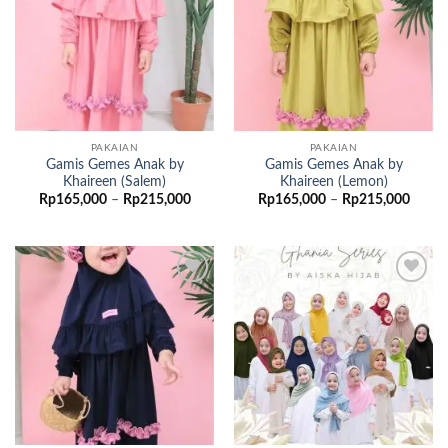
PAKAIAN
PAKAIAN
Gamis Gemes Anak by
Gamis Gemes Anak by
Khaireen (Salem)
Khaireen (Lemon)
Rentang
Renta
Rp
165,000
–
Rp
215,000
Rp
165,000
–
Rp
215,000
harga:
harga:
Rp165,000
Rp165
hingga
hingg
Rp215,000
Rp215
Add to
Add to
wishlist
wishlist