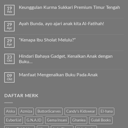
Keunggulan Kurma Sukkari Premium Timur Tengah
19
Feb
Tak
ada
komentar
Ayah Bunda, ayo ajari anak kita Al-Fatihah!
29
pada
Apr
Keunggulan
Tak
Kurma
ada
Sukkari
komentar
Premium
“Kenapa Ibu Sholat Melulu?”
29
pada
Timur
Apr
Ayah
Tak
Tengah
Bunda,
ada
ayo
komentar
ajari
Hindari Bahaya Gadget, Kenalkan Anak dengan
23
pada
anak
Okt
“Kenapa
Buku…
kita
Ibu
Al-
Tak
Sholat
Fatihah!
ada
Melulu?”
Manfaat Mengenalkan Buku Pada Anak
09
komentar
pada
Okt
Tak
Hindari
ada
Bahaya
komentar
Gadget,
pada
Kenalkan
DAFTAR MERK
Manfaat
Anak
Mengenalkan
dengan
Buku
Buku…
Pada
Anak
Aiska
Azmiza
ButtonScarves
Candy's Kidswear
El-hana
Eyberli.id
G.N.A.ID
Gema Insani
Ghaniea
Gulali Books