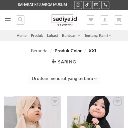
Skip
SAHABAT KELUARGA MUSLIM
to
content
Home
Produk
Lokasi
Bantuan
Tentang Kami
Beranda
/
Produk Color
/
XXL
SARING
Add to
Add to
wishlist
wishlist