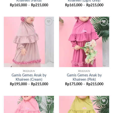
Khaireen (Fanta)
Khaireen (Light Grey)
Rentang
Renta
Rp
165,000
–
Rp
215,000
Rp
165,000
–
Rp
215,000
harga:
harga:
Rp165,000
Rp165
hingga
hingg
Rp215,000
Rp215
Add to
Add to
wishlist
wishlist
PAKAIAN
PAKAIAN
Gamis Gemes Anak by
Gamis Gemes Anak by
Khaireen (Cream)
Khaireen (Pink)
Rentang
Renta
Rp
195,000
–
Rp
215,000
Rp
175,000
–
Rp
215,000
harga:
harga:
Rp195,000
Rp175
hingga
hingg
Rp215,000
Rp215
Add to
Add to
wishlist
wishlist