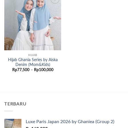
Add to
wishlist
HIJAB
Hijab Ghania Series by Aiska
Denim (Mom&Kids)
Rentang
Rp
77,500
–
Rp
100,000
harga:
Rp77,500
hingga
Rp100,000
TERBARU
Luxe Paris Japan 2026 by Ghaniea (Group 2)