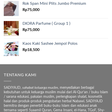
Rok Span Mini Plits Jumbo Premium
Rp
75,000
DIORA Parfume ( Group 1 )
Rp
75,000
Kaos Kaki Sashee Jempol Polos
Rp
18,500
TENTANG KAMI
SADIYA.ID,
sahabat keluarga muslim,
menyediakan berbagai
kebutuhan untuk keluarga muslim mulai dari Al-Qur’an / buku Islam
/ sarana edukasi, pakaian muslim, perlengkapan shalat, kosmetik
halal dan produk-produk pengobatan herbal Nabawi. SADIYA.ID
bermitra dengan penerbit buku-buku Islam dan edukasi anak
ternama seperti Syaamil Quran, Gema Insani, el-Hana, TGoF, Shy-