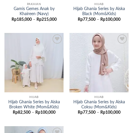
PAKAIAN
HIJAB
Gamis Gemes Anak by
Hijab Ghania Series by Aiska
Khaireen (Navy)
Black (Mom&Kids)
Rentang
Renta
Rp
185,000
–
Rp
215,000
Rp
77,500
–
Rp
100,000
harga:
harga:
Rp185,000
Rp77,
hingga
hingga
Rp215,000
Rp100
Add to
Add to
wishlist
wishlist
HIJAB
HIJAB
Hijab Ghania Series by Aiska
Hijab Ghania Series by Aiska
Broken White (Mom&Kids)
Coksu (Mom&Kids)
Rentang
Renta
Rp
82,500
–
Rp
100,000
Rp
77,500
–
Rp
100,000
harga:
harga:
Rp82,500
Rp77,
hingga
hingga
Rp100,000
Rp100