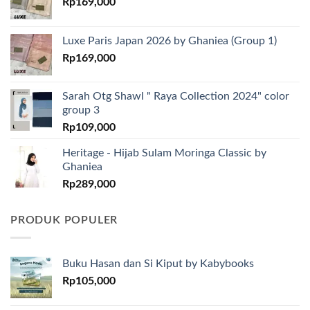
Rp
169,000
Luxe Paris Japan 2026 by Ghaniea (Group 1)
Rp
169,000
Sarah Otg Shawl " Raya Collection 2024" color
group 3
Rp
109,000
Heritage - Hijab Sulam Moringa Classic by
Ghaniea
Rp
289,000
PRODUK POPULER
Buku Hasan dan Si Kiput by Kabybooks
Rp
105,000