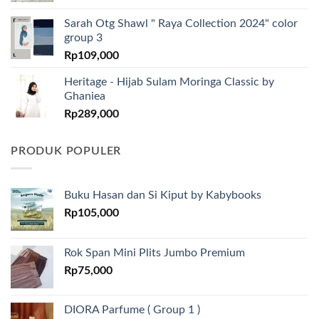
Sarah Otg Shawl " Raya Collection 2024" color
group 3
Rp
109,000
Heritage - Hijab Sulam Moringa Classic by
Ghaniea
Rp
289,000
PRODUK POPULER
Buku Hasan dan Si Kiput by Kabybooks
Rp
105,000
Rok Span Mini Plits Jumbo Premium
Rp
75,000
DIORA Parfume ( Group 1 )