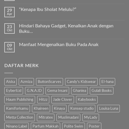
Kurma
ada
Sukkari
komentar
Premium
“Kenapa Ibu Sholat Melulu?”
29
pada
Timur
Apr
Ayah
Tak
Tengah
Bunda,
ada
ayo
komentar
ajari
Hindari Bahaya Gadget, Kenalkan Anak dengan
23
pada
anak
Okt
“Kenapa
Buku…
kita
Ibu
Al-
Tak
Sholat
Fatihah!
ada
Melulu?”
Manfaat Mengenalkan Buku Pada Anak
09
komentar
pada
Okt
Tak
Hindari
ada
Bahaya
komentar
Gadget,
pada
Kenalkan
DAFTAR MERK
Manfaat
Anak
Mengenalkan
dengan
Buku
Buku…
Pada
Anak
Aiska
Azmiza
ButtonScarves
Candy's Kidswear
El-hana
Eyberli.id
G.N.A.ID
Gema Insani
Ghaniea
Gulali Books
Haum Publishing
Hitzz
Jade Clover
Kabybooks
Kamiforkamu
Khaireen
Kinaya
Konsep studio
Louisa Luna
Metta Collection
Mitratex
Muslimadani
MyLady
Ninano Label
Parfum Makkah
Polite Swim
Poster