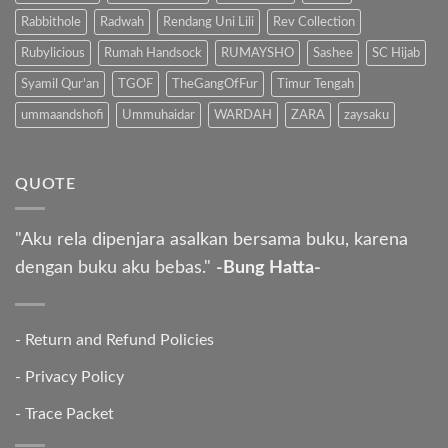
Rabbithole
Radwah
Rendang Uni Lili
Rev Collection
Rubylicious
Rumah Handsock
RUMAYSHO
Sashee
SC Hijab
Syamil Qur'an
TGOF
TheGangOfFur
Timur Tengah
ummaandshofi
Ummuhaidar
WARDAH
ZARA
zaysaku
QUOTE
"Aku rela dipenjara asalkan bersama buku, karena
dengan buku aku bebas."
-Bung Hatta-
-
Return and Refund Policies
-
Privacy Policy
-
Trace Packet