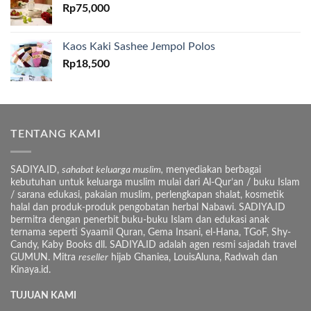
Rp
75,000
Kaos Kaki Sashee Jempol Polos
Rp
18,500
TENTANG KAMI
SADIYA.ID,
sahabat keluarga muslim,
menyediakan berbagai
kebutuhan untuk keluarga muslim mulai dari Al-Qur’an / buku Islam
/ sarana edukasi, pakaian muslim, perlengkapan shalat, kosmetik
halal dan produk-produk pengobatan herbal Nabawi. SADIYA.ID
bermitra dengan penerbit buku-buku Islam dan edukasi anak
ternama seperti Syaamil Quran, Gema Insani, el-Hana, TGoF, Shy-
Candy, Kaby Books dll. SADIYA.ID adalah agen resmi sajadah travel
GUMUN. Mitra
reseller
hijab Ghaniea, LouisAluna, Radwah dan
Kinaya.id.
TUJUAN KAMI