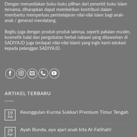
Dengan menyediakan buku-buku pilihan dari penerbit buku Islam
ternama, diharapkan dapat memberikan kontribusi dalam
membantu memperluas pembelajaran nilai-nilai islam bagi anak-
anak / generasi mendatang.
Begitu juga dengan produk-produk lainnya, seperti pakaian muslim,
kosmetik halal dan pengobatan herbal nabawi yang ditawarkan di
SADIYA.ID juga terdapat nilai-nilai islami yang ingin kami edukasi
kepada pelanggan SADIYA.ID.
ARTIKEL TERBARU
Keunggulan Kurma Sukkari Premium Timur Tengah
19
Feb
Tak
ada
komentar
Ayah Bunda, ayo ajari anak kita Al-Fatihah!
29
pada
Apr
Keunggulan
Tak