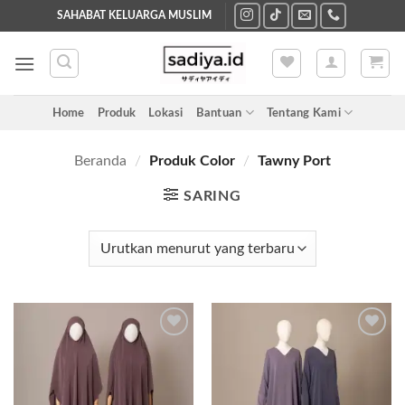
Skip
SAHABAT KELUARGA MUSLIM
to
content
Home
Produk
Lokasi
Bantuan
Tentang Kami
Beranda
/
Produk Color
/
Tawny Port
SARING
Add to
Add to
wishlist
wishlist