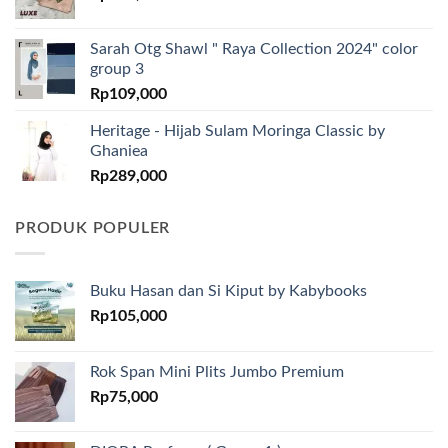
Sarah Otg Shawl " Raya Collection 2024" color
group 3
Rp
109,000
Heritage - Hijab Sulam Moringa Classic by
Ghaniea
Rp
289,000
PRODUK POPULER
Buku Hasan dan Si Kiput by Kabybooks
Rp
105,000
Rok Span Mini Plits Jumbo Premium
Rp
75,000