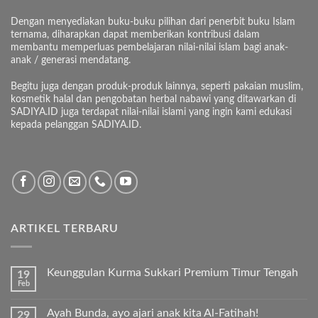
Dengan menyediakan buku-buku pilihan dari penerbit buku Islam
ternama, diharapkan dapat memberikan kontribusi dalam
membantu memperluas pembelajaran nilai-nilai islam bagi anak-
anak / generasi mendatang.
Begitu juga dengan produk-produk lainnya, seperti pakaian muslim,
kosmetik halal dan pengobatan herbal nabawi yang ditawarkan di
SADIYA.ID juga terdapat nilai-nilai islami yang ingin kami edukasi
kepada pelanggan SADIYA.ID.
ARTIKEL TERBARU
Keunggulan Kurma Sukkari Premium Timur Tengah
19
Feb
Tak
ada
komentar
Ayah Bunda, ayo ajari anak kita Al-Fatihah!
29
pada