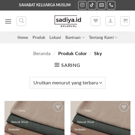
Skip
SAHABAT KELUARGA MUSLIM
to
content
Home
Produk
Lokasi
Bantuan
Tentang Kami
Beranda
/
Produk Color
/
Sky
SARING
Add to
Add to
wishlist
wishlist