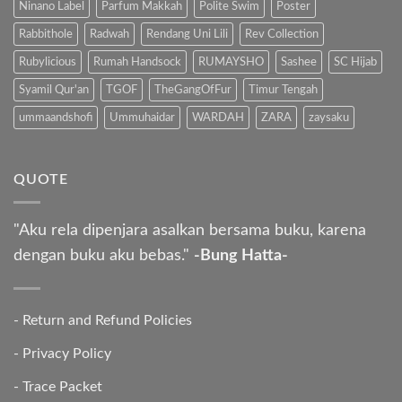
Ninano Label
Parfum Makkah
Polite Swim
Poster
Rabbithole
Radwah
Rendang Uni Lili
Rev Collection
Rubylicious
Rumah Handsock
RUMAYSHO
Sashee
SC Hijab
Syamil Qur'an
TGOF
TheGangOfFur
Timur Tengah
ummaandshofi
Ummuhaidar
WARDAH
ZARA
zaysaku
QUOTE
"Aku rela dipenjara asalkan bersama buku, karena
dengan buku aku bebas."
-Bung Hatta-
-
Return and Refund Policies
-
Privacy Policy
-
Trace Packet