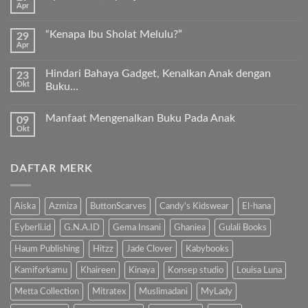
Apr
Keunggulan
Tak
Kurma
ada
Sukkari
komentar
Premium
“Kenapa Ibu Sholat Melulu?”
29
pada
Timur
Apr
Ayah
Tak
Tengah
Bunda,
ada
ayo
komentar
ajari
Hindari Bahaya Gadget, Kenalkan Anak dengan
23
pada
anak
Okt
“Kenapa
Buku…
kita
Ibu
Al-
Tak
Sholat
Fatihah!
ada
Melulu?”
Manfaat Mengenalkan Buku Pada Anak
09
komentar
pada
Okt
Tak
Hindari
ada
Bahaya
komentar
Gadget,
pada
Kenalkan
DAFTAR MERK
Manfaat
Anak
Mengenalkan
dengan
Buku
Buku…
Pada
Anak
Aiska
Azmiza
ButtonScarves
Candy's Kidswear
El-hana
Eyberli.id
G.N.A.ID
Gema Insani
Ghaniea
Gulali Books
Haum Publishing
Hitzz
Jade Clover
Kabybooks
Kamiforkamu
Khaireen
Kinaya
Konsep studio
Louisa Luna
Metta Collection
Mitratex
Muslimadani
MyLady