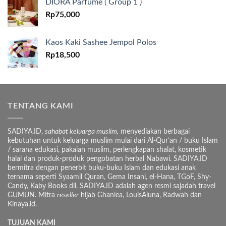
DIORA Parfume ( Group 1 )
Rp
75,000
Kaos Kaki Sashee Jempol Polos
Rp
18,500
TENTANG KAMI
SADIYA.ID,
sahabat keluarga muslim,
menyediakan berbagai
kebutuhan untuk keluarga muslim mulai dari Al-Qur’an / buku Islam
/ sarana edukasi, pakaian muslim, perlengkapan shalat, kosmetik
halal dan produk-produk pengobatan herbal Nabawi. SADIYA.ID
bermitra dengan penerbit buku-buku Islam dan edukasi anak
ternama seperti Syaamil Quran, Gema Insani, el-Hana, TGoF, Shy-
Candy, Kaby Books dll. SADIYA.ID adalah agen resmi sajadah travel
GUMUN. Mitra
reseller
hijab Ghaniea, LouisAluna, Radwah dan
Kinaya.id.
TUJUAN KAMI