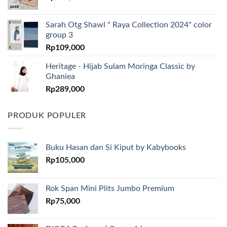
Sarah Otg Shawl " Raya Collection 2024" color
group 3
Rp
109,000
Heritage - Hijab Sulam Moringa Classic by
Ghaniea
Rp
289,000
PRODUK POPULER
Buku Hasan dan Si Kiput by Kabybooks
Rp
105,000
Rok Span Mini Plits Jumbo Premium
Rp
75,000