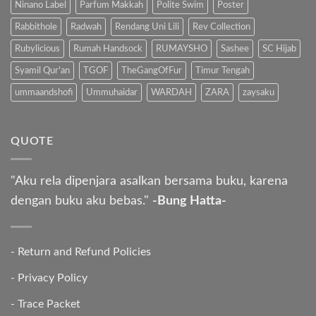
Ninano Label
Parfum Makkah
Polite Swim
Poster
Rabbithole
Radwah
Rendang Uni Lili
Rev Collection
Rubylicious
Rumah Handsock
RUMAYSHO
Sashee
SC Hijab
Syamil Qur'an
TGOF
TheGangOfFur
Timur Tengah
ummaandshofi
Ummuhaidar
WARDAH
ZARA
zaysaku
QUOTE
"Aku rela dipenjara asalkan bersama buku, karena
dengan buku aku bebas."
-Bung Hatta-
-
Return and Refund Policies
-
Privacy Policy
-
Trace Packet