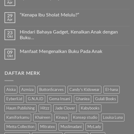
Apr
Keunggulan
Tak
Kurma
ada
Sukkari
komentar
Premium
“Kenapa Ibu Sholat Melulu?”
29
pada
Timur
Apr
Ayah
Tak
Tengah
Bunda,
ada
ayo
komentar
ajari
Hindari Bahaya Gadget, Kenalkan Anak dengan
23
pada
anak
Okt
“Kenapa
Buku…
kita
Ibu
Al-
Tak
Sholat
Fatihah!
ada
Melulu?”
Manfaat Mengenalkan Buku Pada Anak
09
komentar
pada
Okt
Tak
Hindari
ada
Bahaya
komentar
Gadget,
pada
Kenalkan
DAFTAR MERK
Manfaat
Anak
Mengenalkan
dengan
Buku
Buku…
Pada
Anak
Aiska
Azmiza
ButtonScarves
Candy's Kidswear
El-hana
Eyberli.id
G.N.A.ID
Gema Insani
Ghaniea
Gulali Books
Haum Publishing
Hitzz
Jade Clover
Kabybooks
Kamiforkamu
Khaireen
Kinaya
Konsep studio
Louisa Luna
Metta Collection
Mitratex
Muslimadani
MyLady