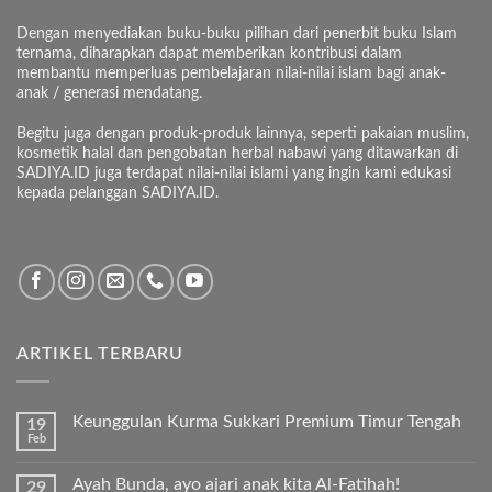
Dengan menyediakan buku-buku pilihan dari penerbit buku Islam
ternama, diharapkan dapat memberikan kontribusi dalam
membantu memperluas pembelajaran nilai-nilai islam bagi anak-
anak / generasi mendatang.
Begitu juga dengan produk-produk lainnya, seperti pakaian muslim,
kosmetik halal dan pengobatan herbal nabawi yang ditawarkan di
SADIYA.ID juga terdapat nilai-nilai islami yang ingin kami edukasi
kepada pelanggan SADIYA.ID.
ARTIKEL TERBARU
Keunggulan Kurma Sukkari Premium Timur Tengah
19
Feb
Tak
ada
komentar
Ayah Bunda, ayo ajari anak kita Al-Fatihah!
29
pada