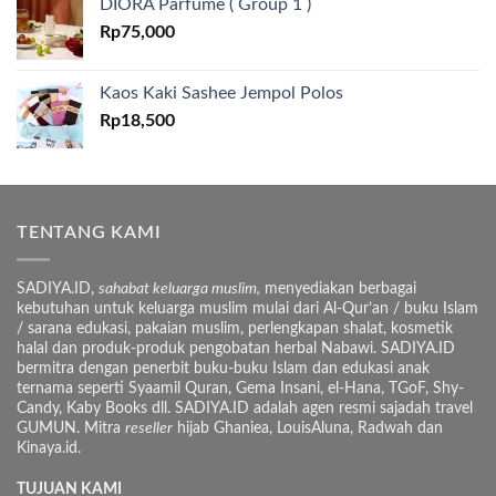
DIORA Parfume ( Group 1 )
Rp
75,000
Kaos Kaki Sashee Jempol Polos
Rp
18,500
TENTANG KAMI
SADIYA.ID,
sahabat keluarga muslim,
menyediakan berbagai
kebutuhan untuk keluarga muslim mulai dari Al-Qur’an / buku Islam
/ sarana edukasi, pakaian muslim, perlengkapan shalat, kosmetik
halal dan produk-produk pengobatan herbal Nabawi. SADIYA.ID
bermitra dengan penerbit buku-buku Islam dan edukasi anak
ternama seperti Syaamil Quran, Gema Insani, el-Hana, TGoF, Shy-
Candy, Kaby Books dll. SADIYA.ID adalah agen resmi sajadah travel
GUMUN. Mitra
reseller
hijab Ghaniea, LouisAluna, Radwah dan
Kinaya.id.
TUJUAN KAMI