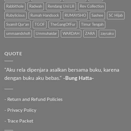
Rabbithole
Radwah
Rendang Uni Lili
Rev Collection
Rubylicious
Rumah Handsock
RUMAYSHO
Sashee
SC Hijab
Syamil Qur'an
TGOF
TheGangOfFur
Timur Tengah
ummaandshofi
Ummuhaidar
WARDAH
ZARA
zaysaku
QUOTE
"Aku rela dipenjara asalkan bersama buku, karena
dengan buku aku bebas."
-Bung Hatta-
-
Return and Refund Policies
-
Privacy Policy
-
Trace Packet