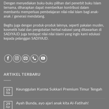
Dengan menyediakan buku-buku pilihan dari penerbit buku Islam
ternama, diharapkan dapat memberikan kontribusi dalam
membantu memperluas pembelajaran nilai-nilai islam bagi anak-
anak / generasi mendatang.
Begitu juga dengan produk-produk lainnya, seperti pakaian muslim,
kosmetik halal dan pengobatan herbal nabawi yang ditawarkan di
SADIYA.ID juga terdapat nilai-nilai islami yang ingin kami edukasi
kepada pelanggan SADIYA.ID.
ARTIKEL TERBARU
Keunggulan Kurma Sukkari Premium Timur Tengah
19
Feb
Tak
ada
komentar
Ayah Bunda, ayo ajari anak kita Al-Fatihah!
29
pada
Apr
Keunggulan
Tak