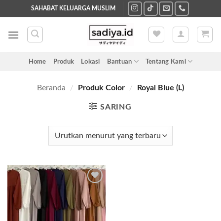
Skip
SAHABAT KELUARGA MUSLIM
to
content
Home
Produk
Lokasi
Bantuan
Tentang Kami
Beranda
/
Produk Color
/
Royal Blue (L)
SARING
Add to
wishlist