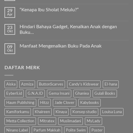
Kurma
ada
Sukkari
komentar
Premium
“Kenapa Ibu Sholat Melulu?”
29
pada
Timur
Apr
Ayah
Tak
Tengah
Bunda,
ada
ayo
komentar
ajari
Hindari Bahaya Gadget, Kenalkan Anak dengan
23
pada
anak
Okt
“Kenapa
Buku…
kita
Ibu
Al-
Tak
Sholat
Fatihah!
ada
Melulu?”
Manfaat Mengenalkan Buku Pada Anak
09
komentar
pada
Okt
Tak
Hindari
ada
Bahaya
komentar
Gadget,
pada
Kenalkan
DAFTAR MERK
Manfaat
Anak
Mengenalkan
dengan
Buku
Buku…
Pada
Anak
Aiska
Azmiza
ButtonScarves
Candy's Kidswear
El-hana
Eyberli.id
G.N.A.ID
Gema Insani
Ghaniea
Gulali Books
Haum Publishing
Hitzz
Jade Clover
Kabybooks
Kamiforkamu
Khaireen
Kinaya
Konsep studio
Louisa Luna
Metta Collection
Mitratex
Muslimadani
MyLady
Ninano Label
Parfum Makkah
Polite Swim
Poster