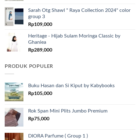
Sarah Otg Shawl " Raya Collection 2024" color
group 3
Rp
109,000
Heritage - Hijab Sulam Moringa Classic by
Ghaniea
Rp
289,000
PRODUK POPULER
Buku Hasan dan Si Kiput by Kabybooks
Rp
105,000
Rok Span Mini Plits Jumbo Premium
Rp
75,000
DIORA Parfume ( Group 1 )