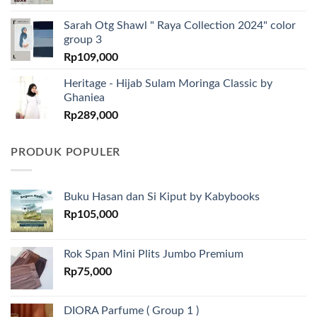
Sarah Otg Shawl " Raya Collection 2024" color
group 3
Rp
109,000
Heritage - Hijab Sulam Moringa Classic by
Ghaniea
Rp
289,000
PRODUK POPULER
Buku Hasan dan Si Kiput by Kabybooks
Rp
105,000
Rok Span Mini Plits Jumbo Premium
Rp
75,000
DIORA Parfume ( Group 1 )