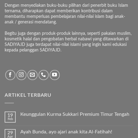
Dengan menyediakan buku-buku pilihan dari penerbit buku Islam
ternama, diharapkan dapat memberikan kontribusi dalam
membantu memperluas pembelajaran nilai-nilai islam bagi anak-
anak / generasi mendatang.
Begitu juga dengan produk-produk lainnya, seperti pakaian muslim,
kosmetik halal dan pengobatan herbal nabawi yang ditawarkan di
SADIYA.ID juga terdapat nilai-nilai islami yang ingin kami edukasi
kepada pelanggan SADIYA.ID.
ARTIKEL TERBARU
Keunggulan Kurma Sukkari Premium Timur Tengah
19
Feb
Tak
ada
komentar
Ayah Bunda, ayo ajari anak kita Al-Fatihah!
29
pada
Apr
Keunggulan