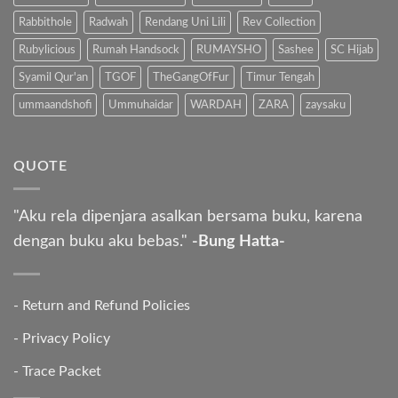
Rabbithole
Radwah
Rendang Uni Lili
Rev Collection
Rubylicious
Rumah Handsock
RUMAYSHO
Sashee
SC Hijab
Syamil Qur'an
TGOF
TheGangOfFur
Timur Tengah
ummaandshofi
Ummuhaidar
WARDAH
ZARA
zaysaku
QUOTE
"Aku rela dipenjara asalkan bersama buku, karena
dengan buku aku bebas."
-Bung Hatta-
-
Return and Refund Policies
-
Privacy Policy
-
Trace Packet