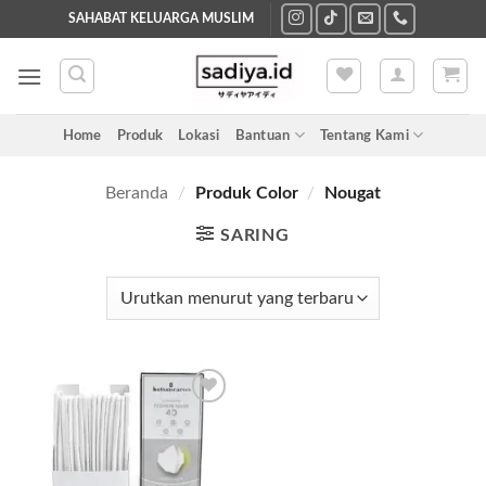
Skip
SAHABAT KELUARGA MUSLIM
to
content
Home
Produk
Lokasi
Bantuan
Tentang Kami
Beranda
/
Produk Color
/
Nougat
SARING
Add to
wishlist