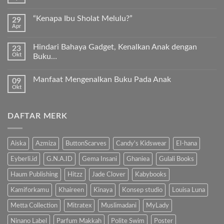
Tak
Kurma
ada
Sukkari
komentar
Premium
“Kenapa Ibu Sholat Melulu?”
29
pada
Timur
Apr
Ayah
Tak
Tengah
Bunda,
ada
ayo
komentar
ajari
Hindari Bahaya Gadget, Kenalkan Anak dengan
23
pada
anak
Okt
“Kenapa
Buku…
kita
Ibu
Al-
Tak
Sholat
Fatihah!
ada
Melulu?”
Manfaat Mengenalkan Buku Pada Anak
09
komentar
pada
Okt
Tak
Hindari
ada
Bahaya
komentar
Gadget,
pada
Kenalkan
DAFTAR MERK
Manfaat
Anak
Mengenalkan
dengan
Buku
Buku…
Pada
Anak
Aiska
Azmiza
ButtonScarves
Candy's Kidswear
El-hana
Eyberli.id
G.N.A.ID
Gema Insani
Ghaniea
Gulali Books
Haum Publishing
Hitzz
Jade Clover
Kabybooks
Kamiforkamu
Khaireen
Kinaya
Konsep studio
Louisa Luna
Metta Collection
Mitratex
Muslimadani
MyLady
Ninano Label
Parfum Makkah
Polite Swim
Poster