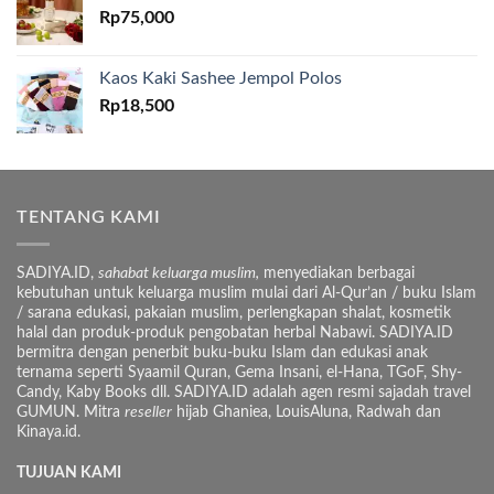
Rp
75,000
Kaos Kaki Sashee Jempol Polos
Rp
18,500
TENTANG KAMI
SADIYA.ID,
sahabat keluarga muslim,
menyediakan berbagai
kebutuhan untuk keluarga muslim mulai dari Al-Qur’an / buku Islam
/ sarana edukasi, pakaian muslim, perlengkapan shalat, kosmetik
halal dan produk-produk pengobatan herbal Nabawi. SADIYA.ID
bermitra dengan penerbit buku-buku Islam dan edukasi anak
ternama seperti Syaamil Quran, Gema Insani, el-Hana, TGoF, Shy-
Candy, Kaby Books dll. SADIYA.ID adalah agen resmi sajadah travel
GUMUN. Mitra
reseller
hijab Ghaniea, LouisAluna, Radwah dan
Kinaya.id.
TUJUAN KAMI