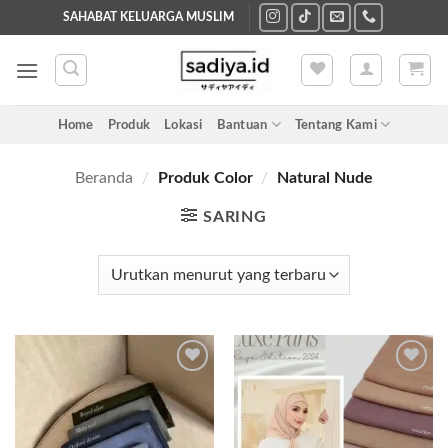
Skip
SAHABAT KELUARGA MUSLIM
to
content
Home
Produk
Lokasi
Bantuan
Tentang Kami
Beranda
/
Produk Color
/
Natural Nude
SARING
Add to
Add to
wishlist
wishlist