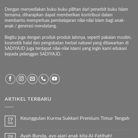
Dengan menyediakan buku-buku pilihan dari penerbit buku Islam
ternama, diharapkan dapat memberikan kontribusi dalam
membantu memperluas pembelajaran nilai-nilai islam bagi anak-
anak / generasi mendatang.
Begitu juga dengan produk-produk lainnya, seperti pakaian muslim,
kosmetik halal dan pengobatan herbal nabawi yang ditawarkan di
SADIYA.ID juga terdapat nilai-nilai islami yang ingin kami edukasi
kepada pelanggan SADIYA.ID.
ARTIKEL TERBARU
Keunggulan Kurma Sukkari Premium Timur Tengah
19
Feb
Tak
ada
komentar
Ayah Bunda, ayo ajari anak kita Al-Fatihah!
29
pada