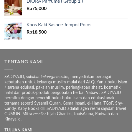
DIORA Parfume ( Group 1 )
Rp
75,000
Kaos Kaki Sashee Jempol Polos
Rp
18,500
TENTANG KAMI
SADIYA.ID,
sahabat keluarga muslim,
menyediakan berbagai
kebutuhan untuk keluarga muslim mulai dari Al-Qur’an / buku Islam
/ sarana edukasi, pakaian muslim, perlengkapan shalat, kosmetik
halal dan produk-produk pengobatan herbal Nabawi. SADIYA.ID
bermitra dengan penerbit buku-buku Islam dan edukasi anak
ternama seperti Syaamil Quran, Gema Insani, el-Hana, TGoF, Shy-
Candy, Kaby Books dll. SADIYA.ID adalah agen resmi sajadah travel
GUMUN. Mitra
reseller
hijab Ghaniea, LouisAluna, Radwah dan
Kinaya.id.
TUJUAN KAMI