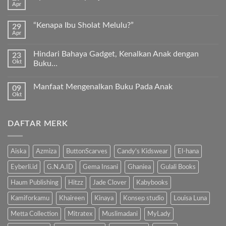
Apr
Keunggulan
Tak
Kurma
ada
Sukkari
komentar
Premium
“Kenapa Ibu Sholat Melulu?”
29
pada
Timur
Apr
Ayah
Tak
Tengah
Bunda,
ada
ayo
komentar
ajari
Hindari Bahaya Gadget, Kenalkan Anak dengan
23
pada
anak
Okt
“Kenapa
Buku…
kita
Ibu
Al-
Tak
Sholat
Fatihah!
ada
Melulu?”
Manfaat Mengenalkan Buku Pada Anak
09
komentar
pada
Okt
Tak
Hindari
ada
Bahaya
komentar
Gadget,
pada
Kenalkan
DAFTAR MERK
Manfaat
Anak
Mengenalkan
dengan
Buku
Buku…
Pada
Anak
Aiska
Azmiza
ButtonScarves
Candy's Kidswear
El-hana
Eyberli.id
G.N.A.ID
Gema Insani
Ghaniea
Gulali Books
Haum Publishing
Hitzz
Jade Clover
Kabybooks
Kamiforkamu
Khaireen
Kinaya
Konsep studio
Louisa Luna
Metta Collection
Mitratex
Muslimadani
MyLady