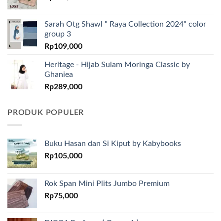
Sarah Otg Shawl " Raya Collection 2024" color
group 3
Rp
109,000
Heritage - Hijab Sulam Moringa Classic by
Ghaniea
Rp
289,000
PRODUK POPULER
Buku Hasan dan Si Kiput by Kabybooks
Rp
105,000
Rok Span Mini Plits Jumbo Premium
Rp
75,000