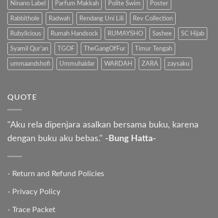
Ninano Label
Parfum Makkah
Polite Swim
Poster
Rabbithole
Radwah
Rendang Uni Lili
Rev Collection
Rubylicious
Rumah Handsock
RUMAYSHO
Sashee
SC Hijab
Syamil Qur'an
TGOF
TheGangOfFur
Timur Tengah
ummaandshofi
Ummuhaidar
WARDAH
ZARA
zaysaku
QUOTE
"Aku rela dipenjara asalkan bersama buku, karena
dengan buku aku bebas."
-Bung Hatta-
-
Return and Refund Policies
-
Privacy Policy
-
Trace Packet