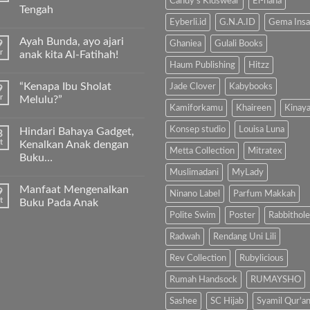
Candy's Kidswear
El-hana
Tengah
Eyberli.id
G.N.A.ID
Gema Insa
Tak
ada
Ayah Bunda, ayo ajari
9
komentar
Ghaniea
Gulali Books
pada
r
anak kita Al-Fatihah!
Keunggulan
Haum Publishing
Hitzz
Kurma
Tak
Sukkari
ada
“Kenapa Ibu Sholat
Jade Clover
Kabybooks
9
Premium
komentar
Timur
pada
r
Melulu?”
Tengah
Ayah
Kamiforkamu
Khaireen
Kinay
Bunda,
Tak
ayo
ada
Konsep studio
Louisa Luna
Hindari Bahaya Gadget,
3
ajari
komentar
anak
pada
t
Kenalkan Anak dengan
kita
“Kenapa
Metta Collection
Mitratex
Buku…
Al-
Ibu
Fatihah!
Sholat
Muslimadani
MyLady
Tak
Melulu?”
ada
Manfaat Mengenalkan
9
komentar
Ninano Label
Parfum Makkah
pada
t
Buku Pada Anak
Hindari
Polite Swim
Poster
Rabbithole
Bahaya
Tak
Gadget,
ada
Kenalkan
komentar
Radwah
Rendang Uni Lili
Anak
pada
dengan
Manfaat
Rev Collection
Rubylicious
Buku…
Mengenalkan
Buku
Rumah Handsock
RUMAYSHO
Pada
Anak
Sashee
SC Hijab
Syamil Qur'a