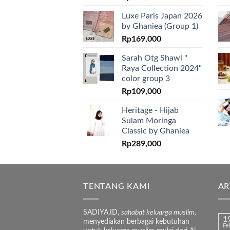
Luxe Paris Japan 2026
by Ghaniea (Group 1)
Rp
169,000
Sarah Otg Shawl "
Raya Collection 2024"
color group 3
Rp
109,000
Heritage - Hijab
Sulam Moringa
Classic by Ghaniea
Rp
289,000
TENTANG KAMI
AR
SADIYA.ID,
sahabat keluarga muslim,
1
menyediakan berbagai kebutuhan
Fe