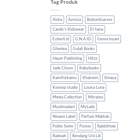
Tag Produk
Aiska
Azmiza
ButtonScarves
Candy's Kidswear
El-hana
Eyberli.id
G.N.A.ID
Gema Insani
Ghaniea
Gulali Books
Haum Publishing
Hitzz
Jade Clover
Kabybooks
Kamiforkamu
Khaireen
Kinaya
Konsep studio
Louisa Luna
Metta Collection
Mitratex
Muslimadani
MyLady
Ninano Label
Parfum Makkah
Polite Swim
Poster
Rabbithole
Radwah
Rendang Uni Lili