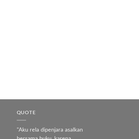
QUOTE
"Aku rela dipenjara asalkan
bersama buku, karena