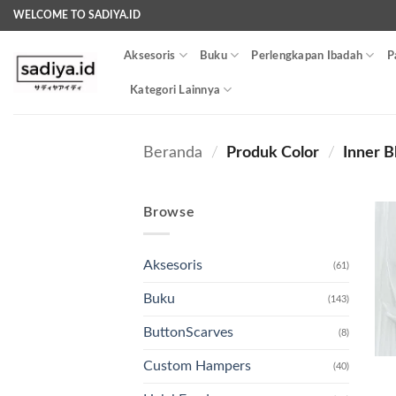
Skip
WELCOME TO SADIYA.ID
to
content
Aksesoris
Buku
Perlengkapan Ibadah
P
Kategori Lainnya
Beranda
/
Produk Color
/
Inner B
Browse
Aksesoris
(61)
Buku
(143)
ButtonScarves
(8)
Custom Hampers
(40)