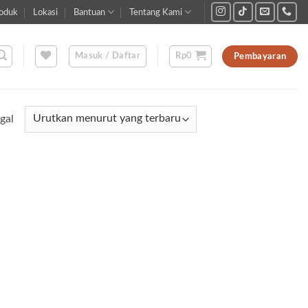
oduk
Lokasi
Bantuan
Tentang Kami
Masuk / Daftar
Rp
0
Pembayaran
gal