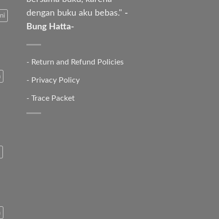
dengan buku aku bebas."
-
ni
Bung Hatta-
-
Return and Refund Policies
a
-
Privacy Policy
-
Trace Packet
n