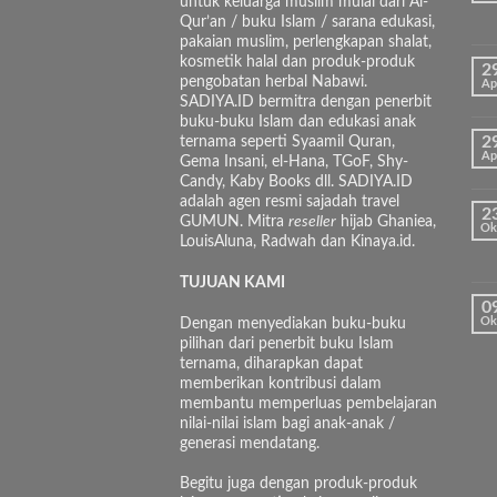
untuk keluarga muslim mulai dari Al-
Qur’an / buku Islam / sarana edukasi,
pakaian muslim, perlengkapan shalat,
kosmetik halal dan produk-produk
2
pengobatan herbal Nabawi.
Ap
SADIYA.ID bermitra dengan penerbit
buku-buku Islam dan edukasi anak
ternama seperti Syaamil Quran,
2
Ap
Gema Insani, el-Hana, TGoF, Shy-
Candy, Kaby Books dll. SADIYA.ID
adalah agen resmi sajadah travel
2
GUMUN. Mitra
reseller
hijab Ghaniea,
Ok
LouisAluna, Radwah dan Kinaya.id.
TUJUAN KAMI
0
Dengan menyediakan buku-buku
Ok
pilihan dari penerbit buku Islam
ternama, diharapkan dapat
memberikan kontribusi dalam
membantu memperluas pembelajaran
nilai-nilai islam bagi anak-anak /
generasi mendatang.
Begitu juga dengan produk-produk