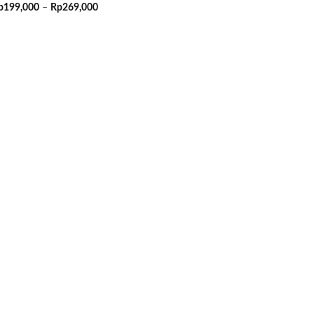
Rentang
p
199,000
–
Rp
269,000
harga:
Rp199,000
hingga
Rp269,000