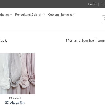
Home
Pr
akaian
Pendukung Belajar
Custom Hampers
lack
Menampilkan hasil tung
Add to
wishlist
PAKAIAN
SC Abaya Set