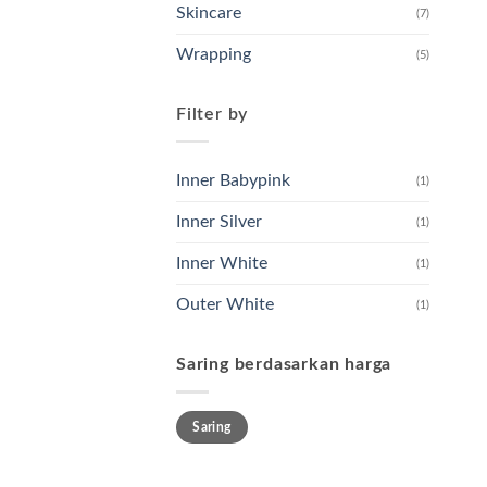
Skincare
(7)
Wrapping
(5)
Filter by
Inner Babypink
(1)
Inner Silver
(1)
Inner White
(1)
Outer White
(1)
Saring berdasarkan harga
Harga
Harga
Saring
terendah
tertinggi