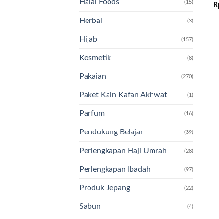
Halal Foods
(15)
R
Herbal
(3)
Hijab
(157)
Kosmetik
(8)
Pakaian
(270)
Paket Kain Kafan Akhwat
(1)
Parfum
(16)
Pendukung Belajar
(39)
Perlengkapan Haji Umrah
(28)
Perlengkapan Ibadah
(97)
Produk Jepang
(22)
Sabun
(4)