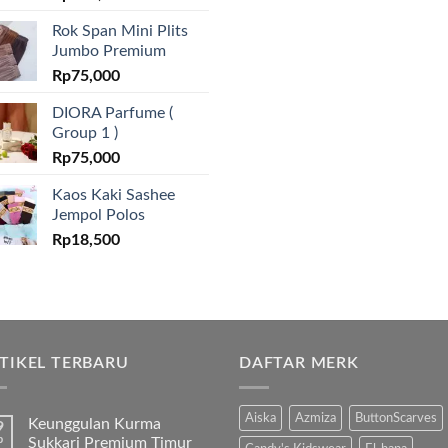
Rok Span Mini Plits
Jumbo Premium
Rp
75,000
DIORA Parfume (
Group 1 )
Rp
75,000
Kaos Kaki Sashee
Jempol Polos
Rp
18,500
TIKEL TERBARU
DAFTAR MERK
Aiska
Azmiza
ButtonScarves
Keunggulan Kurma
9
b
Sukkari Premium Timur