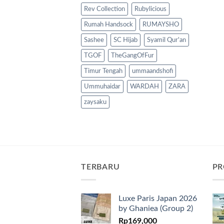
Rev Collection
Rubylicious
Rumah Handsock
RUMAYSHO
Sashee
SC Hijab
Syamil Qur'an
TGOF
TheGangOfFur
Timur Tengah
ummaandshofi
Ummuhaidar
WARDAH
ZARA
zaysaku
TERBARU
PR
Luxe Paris Japan 2026
by Ghaniea (Group 2)
Rp
169,000