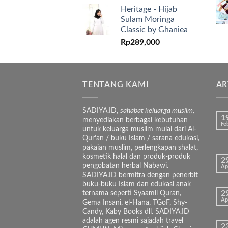
Heritage - Hijab
Sulam Moringa
Classic by Ghaniea
Rp
289,000
TENTANG KAMI
AR
SADIYA.ID,
sahabat keluarga muslim,
1
menyediakan berbagai kebutuhan
Fe
untuk keluarga muslim mulai dari Al-
Qur’an / buku Islam / sarana edukasi,
pakaian muslim, perlengkapan shalat,
kosmetik halal dan produk-produk
2
pengobatan herbal Nabawi.
Ap
SADIYA.ID bermitra dengan penerbit
buku-buku Islam dan edukasi anak
ternama seperti Syaamil Quran,
2
Ap
Gema Insani, el-Hana, TGoF, Shy-
Candy, Kaby Books dll. SADIYA.ID
adalah agen resmi sajadah travel
2