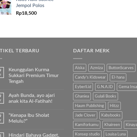
Jempol Polos
Rp
18,500
TIKEL TERBARU
DAFTAR MERK
Aiska
Azmiza
ButtonScarves
Keunggulan Kurma
9
b
Sukkari Premium Timur
Candy's Kidswear
El-hana
Tengah
Eyberli.id
G.N.A.ID
Gema Insa
Tak
ada
Ayah Bunda, ayo ajari
9
komentar
Ghaniea
Gulali Books
pada
r
anak kita Al-Fatihah!
Keunggulan
Haum Publishing
Hitzz
Kurma
Tak
Sukkari
ada
“Kenapa Ibu Sholat
Jade Clover
Kabybooks
9
Premium
komentar
Timur
pada
r
Melulu?”
Tengah
Ayah
Kamiforkamu
Khaireen
Kinay
Bunda,
Tak
ayo
ada
Konsep studio
Louisa Luna
Hindari Bahaya Gadget,
3
ajari
komentar