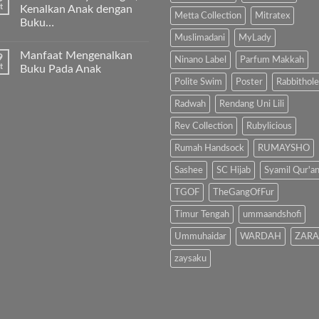
anak
pada
t
Kenalkan Anak dengan
kita
“Kenapa
Metta Collection
Mitratex
Buku…
Al-
Ibu
Fatihah!
Sholat
Muslimadani
MyLady
Tak
Melulu?”
ada
Manfaat Mengenalkan
9
komentar
Ninano Label
Parfum Makkah
pada
t
Buku Pada Anak
Hindari
Polite Swim
Poster
Rabbithole
Bahaya
Tak
Gadget,
ada
Kenalkan
komentar
Radwah
Rendang Uni Lili
Anak
pada
dengan
Manfaat
Rev Collection
Rubylicious
Buku…
Mengenalkan
Buku
Rumah Handsock
RUMAYSHO
Pada
Anak
Sashee
SC Hijab
Syamil Qur'a
TGOF
TheGangOfFur
Timur Tengah
ummaandshofi
Ummuhaidar
WARDAH
ZARA
zaysaku