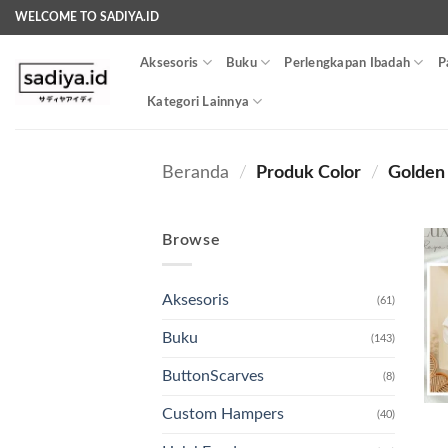
Skip
WELCOME TO SADIYA.ID
to
content
Aksesoris
Buku
Perlengkapan Ibadah
P
Kategori Lainnya
Beranda
/
Produk Color
/
Golden
Browse
Aksesoris
(61)
Buku
(143)
ButtonScarves
(8)
Custom Hampers
(40)