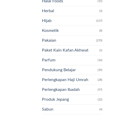
Halal Foods
(15)
Herbal
(3)
Hijab
(157)
Kosmetik
(8)
Pakaian
(270)
Paket Kain Kafan Akhwat
(1)
Parfum
(16)
Pendukung Belajar
(39)
Perlengkapan Haji Umrah
(28)
Perlengkapan Ibadah
(97)
Produk Jepang
(22)
Sabun
(4)