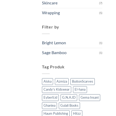
Skincare
(7)
Wrapping
(5)
Filter by
Bright Lemon
(1)
Sage Bamboo
(1)
Tag Produk
Aiska
Azmiza
ButtonScarves
Candy's Kidswear
El-hana
Eyberli.id
G.N.A.ID
Gema Insani
Ghaniea
Gulali Books
Haum Publishing
Hitzz