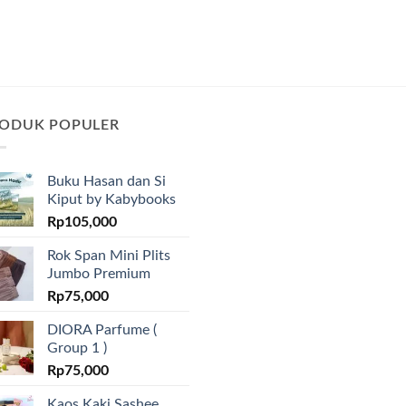
ODUK POPULER
Buku Hasan dan Si
Kiput by Kabybooks
Rp
105,000
Rok Span Mini Plits
Jumbo Premium
Rp
75,000
DIORA Parfume (
Group 1 )
Rp
75,000
Kaos Kaki Sashee