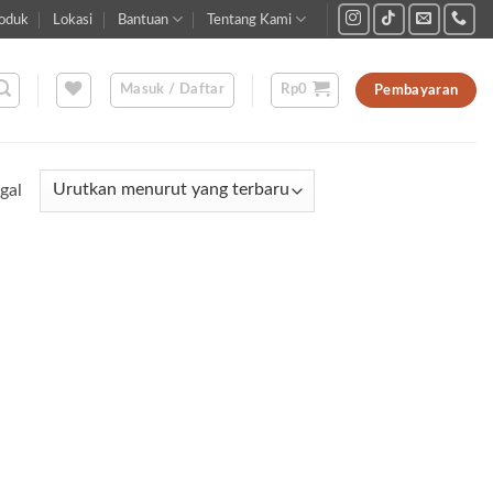
oduk
Lokasi
Bantuan
Tentang Kami
Masuk / Daftar
Rp
0
Pembayaran
gal