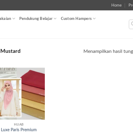
Home
Pr
akaian
Pendukung Belajar
Custom Hampers
 Mustard
Menampilkan hasil tung
Add to
wishlist
HIJAB
Luxe Paris Premium