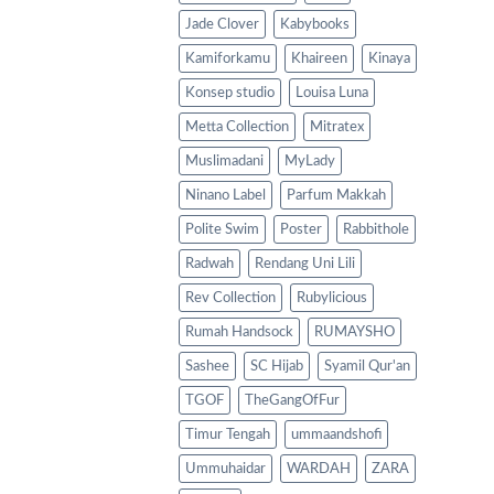
Jade Clover
Kabybooks
Kamiforkamu
Khaireen
Kinaya
Konsep studio
Louisa Luna
Metta Collection
Mitratex
Muslimadani
MyLady
Ninano Label
Parfum Makkah
Polite Swim
Poster
Rabbithole
Radwah
Rendang Uni Lili
Rev Collection
Rubylicious
Rumah Handsock
RUMAYSHO
Sashee
SC Hijab
Syamil Qur'an
TGOF
TheGangOfFur
Timur Tengah
ummaandshofi
Ummuhaidar
WARDAH
ZARA