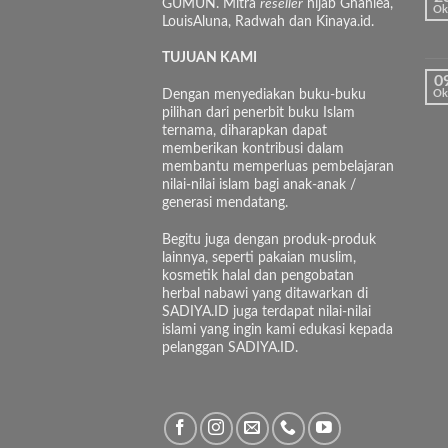
GUMUN. Mitra
reseller
hijab Ghaniea,
Ok
LouisAluna, Radwah dan Kinaya.id.
TUJUAN KAMI
0
Dengan menyediakan buku-buku
Ok
pilihan dari penerbit buku Islam
ternama, diharapkan dapat
memberikan kontribusi dalam
membantu memperluas pembelajaran
nilai-nilai islam bagi anak-anak /
generasi mendatang.
Begitu juga dengan produk-produk
lainnya, seperti pakaian muslim,
kosmetik halal dan pengobatan
herbal nabawi yang ditawarkan di
SADIYA.ID juga terdapat nilai-nilai
islami yang ingin kami edukasi kepada
pelanggan SADIYA.ID.