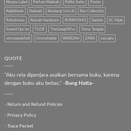
Ninano Label
Parfum Makkah
Polite Swim
Poster
Rabbithole
Radwah
Rendang Uni Lili
Rev Collection
Rubylicious
Rumah Handsock
RUMAYSHO
Sashee
SC Hijab
Syamil Qur'an
TGOF
TheGangOfFur
Timur Tengah
ummaandshofi
Ummuhaidar
WARDAH
ZARA
zaysaku
QUOTE
"Aku rela dipenjara asalkan bersama buku, karena
dengan buku aku bebas."
-Bung Hatta-
-
Return and Refund Policies
-
Privacy Policy
-
Trace Packet