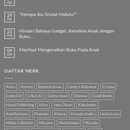
Apr
Keunggulan
Tak
Kurma
ada
Sukkari
komentar
Premium
“Kenapa Ibu Sholat Melulu?”
29
pada
Timur
Apr
Ayah
Tak
Tengah
Bunda,
ada
ayo
komentar
ajari
Hindari Bahaya Gadget, Kenalkan Anak dengan
23
pada
anak
Okt
“Kenapa
Buku…
kita
Ibu
Al-
Tak
Sholat
Fatihah!
ada
Melulu?”
Manfaat Mengenalkan Buku Pada Anak
09
komentar
pada
Okt
Tak
Hindari
ada
Bahaya
komentar
Gadget,
pada
Kenalkan
DAFTAR MERK
Manfaat
Anak
Mengenalkan
dengan
Buku
Buku…
Pada
Anak
Aiska
Azmiza
ButtonScarves
Candy's Kidswear
El-hana
Eyberli.id
G.N.A.ID
Gema Insani
Ghaniea
Gulali Books
Haum Publishing
Hitzz
Jade Clover
Kabybooks
Kamiforkamu
Khaireen
Kinaya
Konsep studio
Louisa Luna
Metta Collection
Mitratex
Muslimadani
MyLady