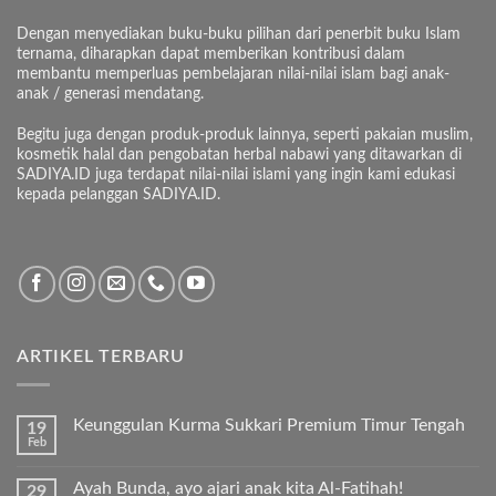
Dengan menyediakan buku-buku pilihan dari penerbit buku Islam
ternama, diharapkan dapat memberikan kontribusi dalam
membantu memperluas pembelajaran nilai-nilai islam bagi anak-
anak / generasi mendatang.
Begitu juga dengan produk-produk lainnya, seperti pakaian muslim,
kosmetik halal dan pengobatan herbal nabawi yang ditawarkan di
SADIYA.ID juga terdapat nilai-nilai islami yang ingin kami edukasi
kepada pelanggan SADIYA.ID.
ARTIKEL TERBARU
Keunggulan Kurma Sukkari Premium Timur Tengah
19
Feb
Tak
ada
komentar
Ayah Bunda, ayo ajari anak kita Al-Fatihah!
29
pada