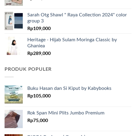
Sarah Otg Shawl " Raya Collection 2024" color
group 3
Rp
109,000
Heritage - Hijab Sulam Moringa Classic by
Ghaniea
Rp
289,000
PRODUK POPULER
Buku Hasan dan Si Kiput by Kabybooks
Rp
105,000
Rok Span Mini Plits Jumbo Premium
Rp
75,000