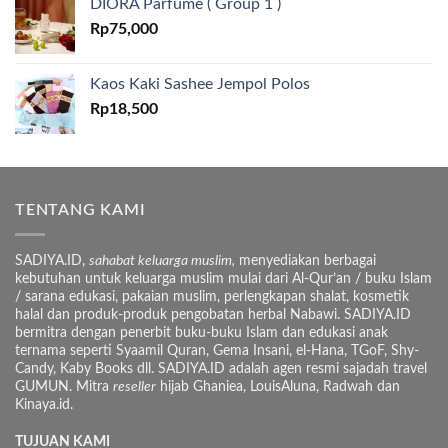
DIORA Parfume ( Group 1 )
Rp
75,000
Kaos Kaki Sashee Jempol Polos
Rp
18,500
TENTANG KAMI
SADIYA.ID,
sahabat keluarga muslim,
menyediakan berbagai
kebutuhan untuk keluarga muslim mulai dari Al-Qur’an / buku Islam
/ sarana edukasi, pakaian muslim, perlengkapan shalat, kosmetik
halal dan produk-produk pengobatan herbal Nabawi. SADIYA.ID
bermitra dengan penerbit buku-buku Islam dan edukasi anak
ternama seperti Syaamil Quran, Gema Insani, el-Hana, TGoF, Shy-
Candy, Kaby Books dll. SADIYA.ID adalah agen resmi sajadah travel
GUMUN. Mitra
reseller
hijab Ghaniea, LouisAluna, Radwah dan
Kinaya.id.
TUJUAN KAMI