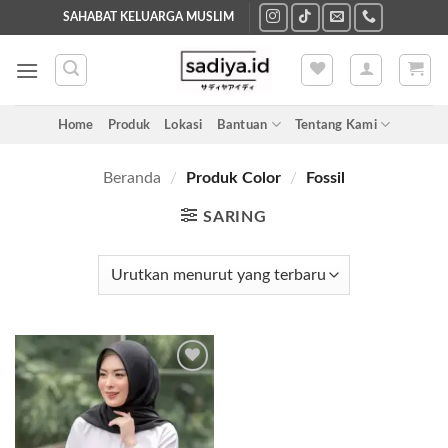
Skip
SAHABAT KELUARGA MUSLIM
to
content
Home
Produk
Lokasi
Bantuan
Tentang Kami
Beranda
/
Produk Color
/
Fossil
SARING
Add to
wishlist