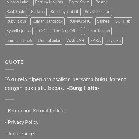
Ninano Label
Parfum Makkah
Polite Swim
Poster
Rabbithole
Radwah
Rendang Uni Lili
Rev Collection
Rubylicious
Rumah Handsock
RUMAYSHO
Sashee
SC Hijab
Syamil Qur'an
TGOF
TheGangOfFur
Timur Tengah
ummaandshofi
Ummuhaidar
WARDAH
ZARA
zaysaku
QUOTE
"Aku rela dipenjara asalkan bersama buku, karena
dengan buku aku bebas."
-Bung Hatta-
-
Return and Refund Policies
-
Privacy Policy
-
Trace Packet