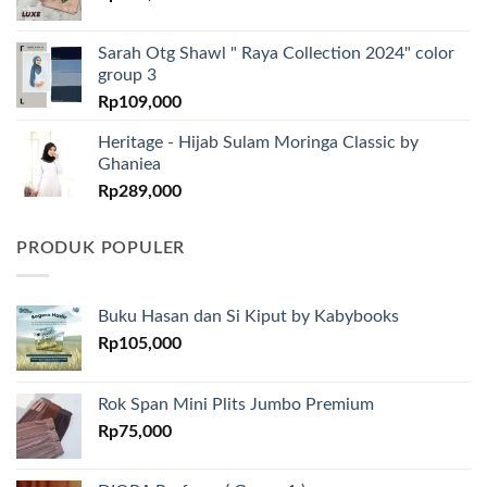
Sarah Otg Shawl " Raya Collection 2024" color
group 3
Rp
109,000
Heritage - Hijab Sulam Moringa Classic by
Ghaniea
Rp
289,000
PRODUK POPULER
Buku Hasan dan Si Kiput by Kabybooks
Rp
105,000
Rok Span Mini Plits Jumbo Premium
Rp
75,000