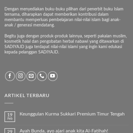
Dengan menyediakan buku-buku pilihan dari penerbit buku Islam
ternama, diharapkan dapat memberikan kontribusi dalam
membantu memperluas pembelajaran nilai-nilai islam bagi anak-
anak / generasi mendatang.
Begitu juga dengan produk-produk lainnya, seperti pakaian muslim,
kosmetik halal dan pengobatan herbal nabawi yang ditawarkan di
SADIYA.ID juga terdapat nilai-nilai islami yang ingin kami edukasi
kepada pelanggan SADIYA.ID.
ARTIKEL TERBARU
Keunggulan Kurma Sukkari Premium Timur Tengah
19
Feb
Tak
ada
komentar
Ayah Bunda, ayo ajari anak kita Al-Fatihah!
29
pada