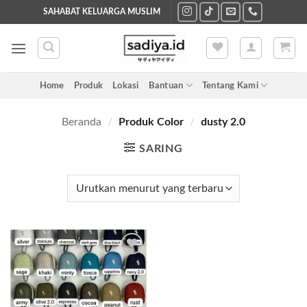
Skip
SAHABAT KELUARGA MUSLIM
to
content
Home
Produk
Lokasi
Bantuan
Tentang Kami
Beranda
/
Produk Color
/
dusty 2.0
SARING
Add to
wishlist