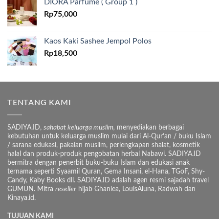
DIORA Parfume ( Group 1 )
Rp
75,000
Kaos Kaki Sashee Jempol Polos
Rp
18,500
TENTANG KAMI
SADIYA.ID,
sahabat keluarga muslim,
menyediakan berbagai
kebutuhan untuk keluarga muslim mulai dari Al-Qur’an / buku Islam
/ sarana edukasi, pakaian muslim, perlengkapan shalat, kosmetik
halal dan produk-produk pengobatan herbal Nabawi. SADIYA.ID
bermitra dengan penerbit buku-buku Islam dan edukasi anak
ternama seperti Syaamil Quran, Gema Insani, el-Hana, TGoF, Shy-
Candy, Kaby Books dll. SADIYA.ID adalah agen resmi sajadah travel
GUMUN. Mitra
reseller
hijab Ghaniea, LouisAluna, Radwah dan
Kinaya.id.
TUJUAN KAMI