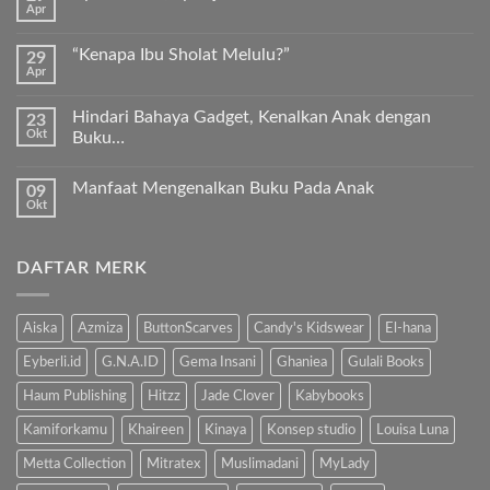
Apr
Keunggulan
Tak
Kurma
ada
Sukkari
komentar
Premium
“Kenapa Ibu Sholat Melulu?”
29
pada
Timur
Apr
Ayah
Tak
Tengah
Bunda,
ada
ayo
komentar
ajari
Hindari Bahaya Gadget, Kenalkan Anak dengan
23
pada
anak
Okt
“Kenapa
Buku…
kita
Ibu
Al-
Tak
Sholat
Fatihah!
ada
Melulu?”
Manfaat Mengenalkan Buku Pada Anak
09
komentar
pada
Okt
Tak
Hindari
ada
Bahaya
komentar
Gadget,
pada
Kenalkan
DAFTAR MERK
Manfaat
Anak
Mengenalkan
dengan
Buku
Buku…
Pada
Anak
Aiska
Azmiza
ButtonScarves
Candy's Kidswear
El-hana
Eyberli.id
G.N.A.ID
Gema Insani
Ghaniea
Gulali Books
Haum Publishing
Hitzz
Jade Clover
Kabybooks
Kamiforkamu
Khaireen
Kinaya
Konsep studio
Louisa Luna
Metta Collection
Mitratex
Muslimadani
MyLady