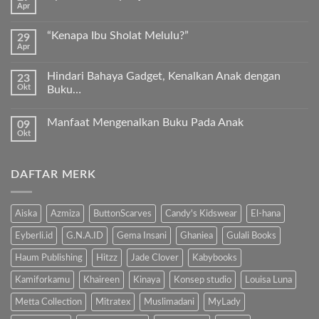
Apr
Keunggulan
Tak
Kurma
ada
Sukkari
komentar
Premium
“Kenapa Ibu Sholat Melulu?”
29
pada
Timur
Apr
Ayah
Tak
Tengah
Bunda,
ada
ayo
komentar
ajari
Hindari Bahaya Gadget, Kenalkan Anak dengan
23
pada
anak
Okt
“Kenapa
Buku…
kita
Ibu
Al-
Tak
Sholat
Fatihah!
ada
Melulu?”
Manfaat Mengenalkan Buku Pada Anak
09
komentar
pada
Okt
Tak
Hindari
ada
Bahaya
komentar
Gadget,
pada
Kenalkan
DAFTAR MERK
Manfaat
Anak
Mengenalkan
dengan
Buku
Buku…
Pada
Anak
Aiska
Azmiza
ButtonScarves
Candy's Kidswear
El-hana
Eyberli.id
G.N.A.ID
Gema Insani
Ghaniea
Gulali Books
Haum Publishing
Hitzz
Jade Clover
Kabybooks
Kamiforkamu
Khaireen
Kinaya
Konsep studio
Louisa Luna
Metta Collection
Mitratex
Muslimadani
MyLady