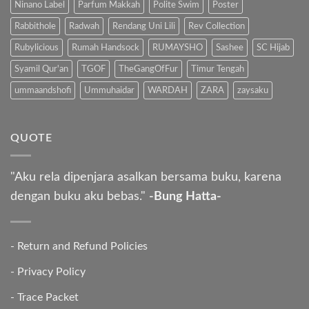
Ninano Label
Parfum Makkah
Polite Swim
Poster
Rabbithole
Radwah
Rendang Uni Lili
Rev Collection
Rubylicious
Rumah Handsock
RUMAYSHO
Sashee
SC Hijab
Syamil Qur'an
TGOF
TheGangOfFur
Timur Tengah
ummaandshofi
Ummuhaidar
WARDAH
ZARA
zaysaku
QUOTE
"Aku rela dipenjara asalkan bersama buku, karena
dengan buku aku bebas."
-Bung Hatta-
-
Return and Refund Policies
-
Privacy Policy
-
Trace Packet