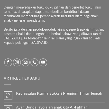
Dengan menyediakan buku-buku pilihan dari penerbit buku Islam
ternama, diharapkan dapat memberikan kontribusi dalam
membantu memperluas pembelajaran nilai-nilai islam bagi anak-
anak / generasi mendatang.
Begitu juga dengan produk-produk lainnya, seperti pakaian muslim,
kosmetik halal dan pengobatan herbal nabawi yang ditawarkan di
SADIYA.ID juga terdapat nilai-nilai islami yang ingin kami edukasi
kepada pelanggan SADIYA.ID.
ARTIKEL TERBARU
Keunggulan Kurma Sukkari Premium Timur Tengah
19
Feb
Tak
ada
komentar
Ayah Bunda, ayo ajari anak kita Al-Fatihah!
29
pada