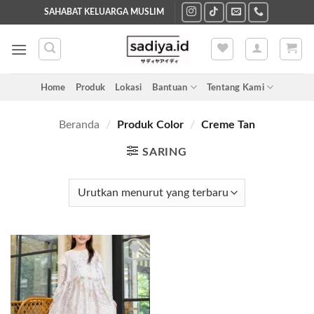
Skip
SAHABAT KELUARGA MUSLIM
to
content
Home
Produk
Lokasi
Bantuan
Tentang Kami
Beranda
/
Produk Color
/
Creme Tan
SARING
Add to
wishlist