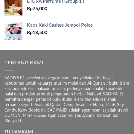
DIORA Parfume ( Group 1 )
Rp
75,000
Kaos Kaki Sashee Jempol Polos
Rp
18,500
TENTANG KAMI
SADIYA.ID,
sahabat keluarga muslim,
menyediakan berbagai
kebutuhan untuk keluarga muslim mulai dari Al-Qur’an / buku Islam
/ sarana edukasi, pakaian muslim, perlengkapan shalat, kosmetik
halal dan produk-produk pengobatan herbal Nabawi. SADIYA.ID
bermitra dengan penerbit buku-buku Islam dan edukasi anak
ternama seperti Syaamil Quran, Gema Insani, el-Hana, TGoF, Shy-
Candy, Kaby Books dll. SADIYA.ID adalah agen resmi sajadah travel
GUMUN. Mitra
reseller
hijab Ghaniea, LouisAluna, Radwah dan
Kinaya.id.
TUJUAN KAMI