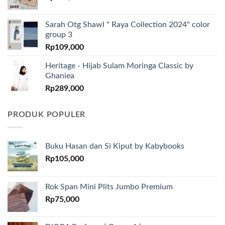
Sarah Otg Shawl " Raya Collection 2024" color
group 3
Rp
109,000
Heritage - Hijab Sulam Moringa Classic by
Ghaniea
Rp
289,000
PRODUK POPULER
Buku Hasan dan Si Kiput by Kabybooks
Rp
105,000
Rok Span Mini Plits Jumbo Premium
Rp
75,000