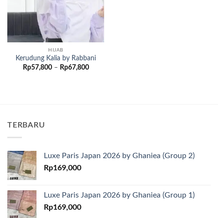
HIJAB
Kerudung Kalia by Rabbani
Rentang
Rp
57,800
–
Rp
67,800
harga:
Rp57,800
hingga
Rp67,800
TERBARU
Luxe Paris Japan 2026 by Ghaniea (Group 2)
Rp
169,000
Luxe Paris Japan 2026 by Ghaniea (Group 1)
Rp
169,000