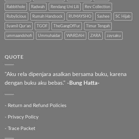
Rabbithole
Radwah
Rendang Uni Lili
Rev Collection
Rubylicious
Rumah Handsock
RUMAYSHO
Sashee
SC Hijab
Syamil Qur'an
TGOF
TheGangOfFur
Timur Tengah
ummaandshofi
Ummuhaidar
WARDAH
ZARA
zaysaku
QUOTE
"Aku rela dipenjara asalkan bersama buku, karena
dengan buku aku bebas."
-Bung Hatta-
-
Return and Refund Policies
-
Privacy Policy
-
Trace Packet