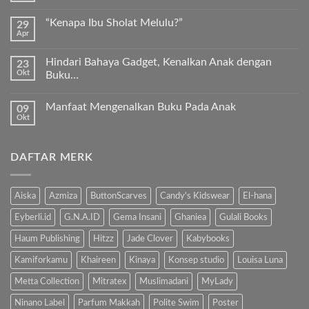
Kurma
ada
Sukkari
komentar
Premium
“Kenapa Ibu Sholat Melulu?”
29
pada
Timur
Apr
Ayah
Tak
Tengah
Bunda,
ada
ayo
komentar
ajari
Hindari Bahaya Gadget, Kenalkan Anak dengan
23
pada
anak
Okt
“Kenapa
Buku…
kita
Ibu
Al-
Tak
Sholat
Fatihah!
ada
Melulu?”
Manfaat Mengenalkan Buku Pada Anak
09
komentar
pada
Okt
Tak
Hindari
ada
Bahaya
komentar
Gadget,
pada
Kenalkan
DAFTAR MERK
Manfaat
Anak
Mengenalkan
dengan
Buku
Buku…
Pada
Anak
Aiska
Azmiza
ButtonScarves
Candy's Kidswear
El-hana
Eyberli.id
G.N.A.ID
Gema Insani
Ghaniea
Gulali Books
Haum Publishing
Hitzz
Jade Clover
Kabybooks
Kamiforkamu
Khaireen
Kinaya
Konsep studio
Louisa Luna
Metta Collection
Mitratex
Muslimadani
MyLady
Ninano Label
Parfum Makkah
Polite Swim
Poster