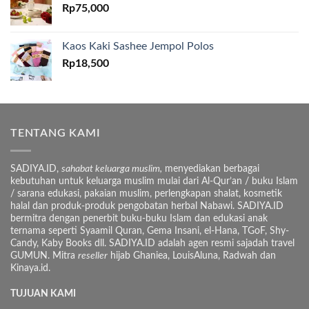
Rp
75,000
Kaos Kaki Sashee Jempol Polos
Rp
18,500
TENTANG KAMI
SADIYA.ID,
sahabat keluarga muslim,
menyediakan berbagai
kebutuhan untuk keluarga muslim mulai dari Al-Qur’an / buku Islam
/ sarana edukasi, pakaian muslim, perlengkapan shalat, kosmetik
halal dan produk-produk pengobatan herbal Nabawi. SADIYA.ID
bermitra dengan penerbit buku-buku Islam dan edukasi anak
ternama seperti Syaamil Quran, Gema Insani, el-Hana, TGoF, Shy-
Candy, Kaby Books dll. SADIYA.ID adalah agen resmi sajadah travel
GUMUN. Mitra
reseller
hijab Ghaniea, LouisAluna, Radwah dan
Kinaya.id.
TUJUAN KAMI