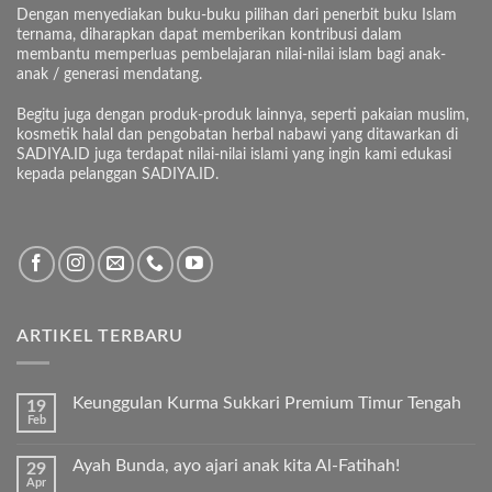
Dengan menyediakan buku-buku pilihan dari penerbit buku Islam
ternama, diharapkan dapat memberikan kontribusi dalam
membantu memperluas pembelajaran nilai-nilai islam bagi anak-
anak / generasi mendatang.
Begitu juga dengan produk-produk lainnya, seperti pakaian muslim,
kosmetik halal dan pengobatan herbal nabawi yang ditawarkan di
SADIYA.ID juga terdapat nilai-nilai islami yang ingin kami edukasi
kepada pelanggan SADIYA.ID.
ARTIKEL TERBARU
Keunggulan Kurma Sukkari Premium Timur Tengah
19
Feb
Tak
ada
komentar
Ayah Bunda, ayo ajari anak kita Al-Fatihah!
29
pada
Apr
Keunggulan
Tak