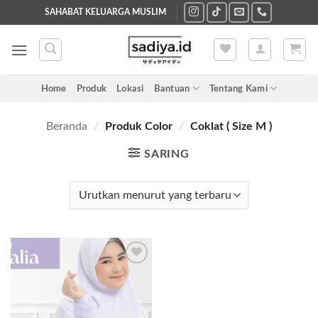
Skip
SAHABAT KELUARGA MUSLIM
to
content
Home
Produk
Lokasi
Bantuan
Tentang Kami
Beranda
/
Produk Color
/
Coklat ( Size M )
SARING
Add to
wishlist