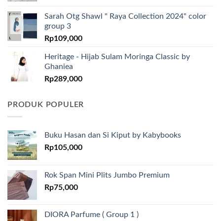
Sarah Otg Shawl " Raya Collection 2024" color
group 3
Rp
109,000
Heritage - Hijab Sulam Moringa Classic by
Ghaniea
Rp
289,000
PRODUK POPULER
Buku Hasan dan Si Kiput by Kabybooks
Rp
105,000
Rok Span Mini Plits Jumbo Premium
Rp
75,000
DIORA Parfume ( Group 1 )