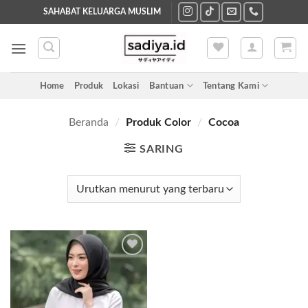
Skip
SAHABAT KELUARGA MUSLIM
to
content
Home
Produk
Lokasi
Bantuan
Tentang Kami
Beranda
/
Produk Color
/
Cocoa
SARING
Add to
wishlist