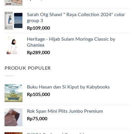
Sarah Otg Shawl " Raya Collection 2024" color
group 3
Rp
109,000
Heritage - Hijab Sulam Moringa Classic by
Ghaniea
Rp
289,000
PRODUK POPULER
Buku Hasan dan Si Kiput by Kabybooks
Rp
105,000
Rok Span Mini Plits Jumbo Premium
Rp
75,000