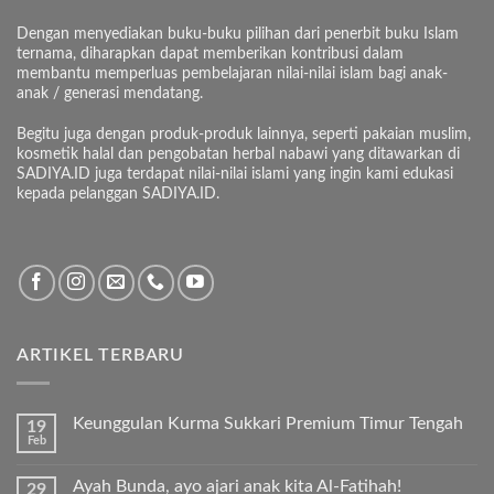
Dengan menyediakan buku-buku pilihan dari penerbit buku Islam
ternama, diharapkan dapat memberikan kontribusi dalam
membantu memperluas pembelajaran nilai-nilai islam bagi anak-
anak / generasi mendatang.
Begitu juga dengan produk-produk lainnya, seperti pakaian muslim,
kosmetik halal dan pengobatan herbal nabawi yang ditawarkan di
SADIYA.ID juga terdapat nilai-nilai islami yang ingin kami edukasi
kepada pelanggan SADIYA.ID.
ARTIKEL TERBARU
Keunggulan Kurma Sukkari Premium Timur Tengah
19
Feb
Tak
ada
komentar
Ayah Bunda, ayo ajari anak kita Al-Fatihah!
29
pada