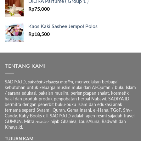
DIORA Parfume ( Group 1 )
Rp
75,000
Kaos Kaki Sashee Jempol Polos
Rp
18,500
TENTANG KAMI
SADIYA.ID,
sahabat keluarga muslim,
menyediakan berbagai
kebutuhan untuk keluarga muslim mulai dari Al-Qur’an / buku Islam
/ sarana edukasi, pakaian muslim, perlengkapan shalat, kosmetik
halal dan produk-produk pengobatan herbal Nabawi. SADIYA.ID
bermitra dengan penerbit buku-buku Islam dan edukasi anak
ternama seperti Syaamil Quran, Gema Insani, el-Hana, TGoF, Shy-
Candy, Kaby Books dll. SADIYA.ID adalah agen resmi sajadah travel
GUMUN. Mitra
reseller
hijab Ghaniea, LouisAluna, Radwah dan
Kinaya.id.
TUJUAN KAMI