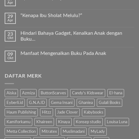
Apr
Keunggulan
Tak
Kurma
ada
Sukkari
komentar
Premium
“Kenapa Ibu Sholat Melulu?”
29
pada
Timur
Apr
Ayah
Tak
Tengah
Bunda,
ada
ayo
komentar
ajari
Hindari Bahaya Gadget, Kenalkan Anak dengan
23
pada
anak
Okt
“Kenapa
Buku…
kita
Ibu
Al-
Tak
Sholat
Fatihah!
ada
Melulu?”
Manfaat Mengenalkan Buku Pada Anak
09
komentar
pada
Okt
Tak
Hindari
ada
Bahaya
komentar
Gadget,
pada
Kenalkan
DAFTAR MERK
Manfaat
Anak
Mengenalkan
dengan
Buku
Buku…
Pada
Anak
Aiska
Azmiza
ButtonScarves
Candy's Kidswear
El-hana
Eyberli.id
G.N.A.ID
Gema Insani
Ghaniea
Gulali Books
Haum Publishing
Hitzz
Jade Clover
Kabybooks
Kamiforkamu
Khaireen
Kinaya
Konsep studio
Louisa Luna
Metta Collection
Mitratex
Muslimadani
MyLady