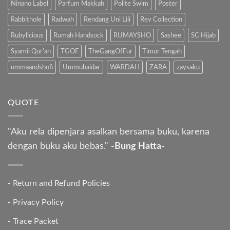
Ninano Label
Parfum Makkah
Polite Swim
Poster
Rabbithole
Radwah
Rendang Uni Lili
Rev Collection
Rubylicious
Rumah Handsock
RUMAYSHO
Sashee
SC Hijab
Syamil Qur'an
TGOF
TheGangOfFur
Timur Tengah
ummaandshofi
Ummuhaidar
WARDAH
ZARA
zaysaku
QUOTE
"Aku rela dipenjara asalkan bersama buku, karena
dengan buku aku bebas."
-Bung Hatta-
-
Return and Refund Policies
-
Privacy Policy
-
Trace Packet