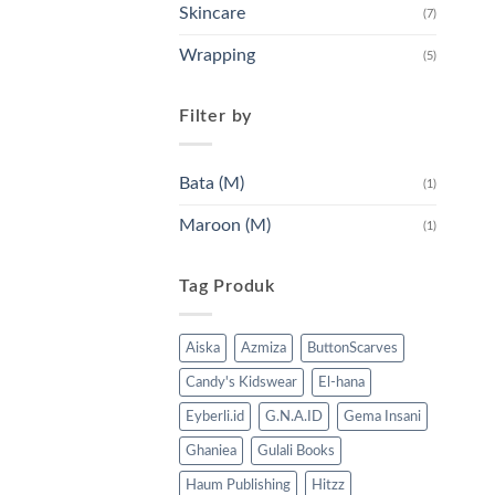
Skincare
(7)
Wrapping
(5)
Filter by
Bata (M)
(1)
Maroon (M)
(1)
Tag Produk
Aiska
Azmiza
ButtonScarves
Candy's Kidswear
El-hana
Eyberli.id
G.N.A.ID
Gema Insani
Ghaniea
Gulali Books
Haum Publishing
Hitzz