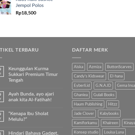
Jempol Polos
Rp
18,500
TIKEL TERBARU
DAFTAR MERK
Aiska
Azmiza
ButtonScarves
Keunggulan Kurma
9
b
Sukkari Premium Timur
Candy's Kidswear
El-hana
Tengah
Eyberli.id
G.N.A.ID
Gema Insa
Tak
ada
Ayah Bunda, ayo ajari
9
komentar
Ghaniea
Gulali Books
pada
r
anak kita Al-Fatihah!
Keunggulan
Haum Publishing
Hitzz
Kurma
Tak
Sukkari
ada
“Kenapa Ibu Sholat
Jade Clover
Kabybooks
9
Premium
komentar
Timur
pada
r
Melulu?”
Tengah
Ayah
Kamiforkamu
Khaireen
Kinay
Bunda,
Tak
ayo
ada
Konsep studio
Louisa Luna
Hindari Bahaya Gadget,
3
ajari
komentar