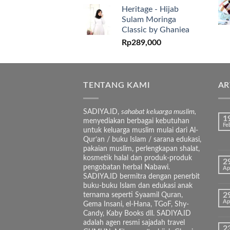
Heritage - Hijab
Sulam Moringa
Classic by Ghaniea
Rp
289,000
TENTANG KAMI
AR
SADIYA.ID,
sahabat keluarga muslim,
1
menyediakan berbagai kebutuhan
Fe
untuk keluarga muslim mulai dari Al-
Qur’an / buku Islam / sarana edukasi,
pakaian muslim, perlengkapan shalat,
kosmetik halal dan produk-produk
2
pengobatan herbal Nabawi.
Ap
SADIYA.ID bermitra dengan penerbit
buku-buku Islam dan edukasi anak
ternama seperti Syaamil Quran,
2
Ap
Gema Insani, el-Hana, TGoF, Shy-
Candy, Kaby Books dll. SADIYA.ID
adalah agen resmi sajadah travel
2