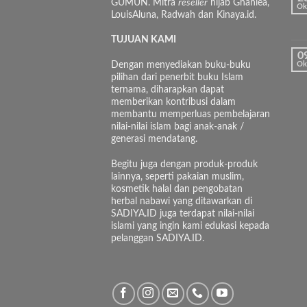
GUMUN. Mitra
reseller
hijab Ghaniea,
Ok
LouisAluna, Radwah dan Kinaya.id.
TUJUAN KAMI
0
Dengan menyediakan buku-buku
Ok
pilihan dari penerbit buku Islam
ternama, diharapkan dapat
memberikan kontribusi dalam
membantu memperluas pembelajaran
nilai-nilai islam bagi anak-anak /
generasi mendatang.
Begitu juga dengan produk-produk
lainnya, seperti pakaian muslim,
kosmetik halal dan pengobatan
herbal nabawi yang ditawarkan di
SADIYA.ID juga terdapat nilai-nilai
islami yang ingin kami edukasi kepada
pelanggan SADIYA.ID.