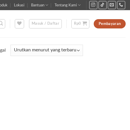
oduk
Lokasi
Bantuan
Tentang Kami
Masuk / Daftar
Rp
0
Pembayaran
gal