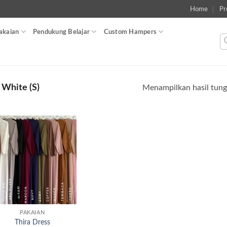
Home
Pr
akaian
Pendukung Belajar
Custom Hampers
White (S)
Menampilkan hasil tung
Add to
wishlist
PAKAIAN
Thira Dress