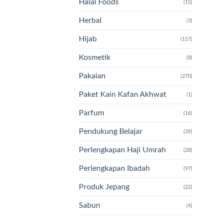
Halal Foods
(15)
Herbal
(3)
Hijab
(157)
Kosmetik
(8)
Pakaian
(270)
Paket Kain Kafan Akhwat
(1)
Parfum
(16)
Pendukung Belajar
(39)
Perlengkapan Haji Umrah
(28)
Perlengkapan Ibadah
(97)
Produk Jepang
(22)
Sabun
(4)