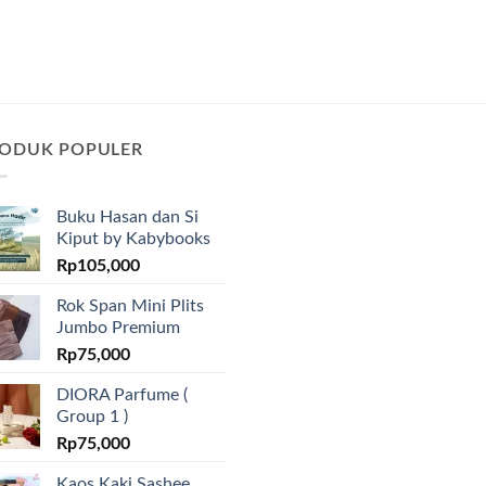
ODUK POPULER
Buku Hasan dan Si
Kiput by Kabybooks
Rp
105,000
Rok Span Mini Plits
Jumbo Premium
Rp
75,000
DIORA Parfume (
Group 1 )
Rp
75,000
Kaos Kaki Sashee