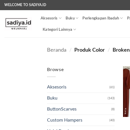
Skip
WELCOME TO SADIYA.ID
to
content
Aksesoris
Buku
Perlengkapan Ibadah
P
Kategori Lainnya
Beranda
/
Produk Color
/
Broken 
Browse
Aksesoris
(61)
Buku
(143)
ButtonScarves
(8)
Custom Hampers
(40)