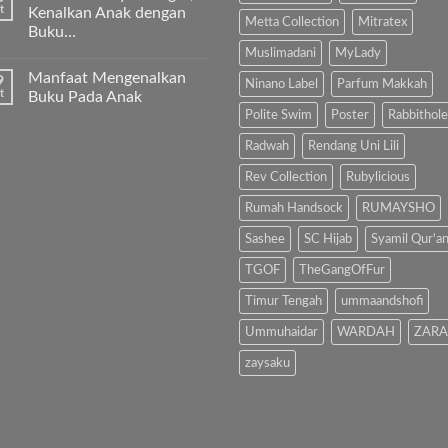
anak
pada
t
Kenalkan Anak dengan
kita
“Kenapa
Metta Collection
Mitratex
Buku…
Al-
Ibu
Fatihah!
Sholat
Muslimadani
MyLady
Tak
Melulu?”
ada
Manfaat Mengenalkan
9
komentar
Ninano Label
Parfum Makkah
pada
t
Buku Pada Anak
Hindari
Polite Swim
Poster
Rabbithole
Bahaya
Tak
Gadget,
ada
Kenalkan
komentar
Radwah
Rendang Uni Lili
Anak
pada
dengan
Manfaat
Rev Collection
Rubylicious
Buku…
Mengenalkan
Buku
Rumah Handsock
RUMAYSHO
Pada
Anak
Sashee
SC Hijab
Syamil Qur'a
TGOF
TheGangOfFur
Timur Tengah
ummaandshofi
Ummuhaidar
WARDAH
ZARA
zaysaku