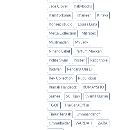
Jade Clover
Kabybooks
Kamiforkamu
Khaireen
Kinaya
Konsep studio
Louisa Luna
Metta Collection
Mitratex
Muslimadani
MyLady
Ninano Label
Parfum Makkah
Polite Swim
Poster
Rabbithole
Radwah
Rendang Uni Lili
Rev Collection
Rubylicious
Rumah Handsock
RUMAYSHO
Sashee
SC Hijab
Syamil Qur'an
TGOF
TheGangOfFur
Timur Tengah
ummaandshofi
Ummuhaidar
WARDAH
ZARA