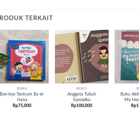
RODUK TERKAIT
Add to
Add to
wishlist
wishlist
BUKU
BUKU
B
Bye-bye Tantrum By el-
Anggota Tubuh
Buku Akti
Hana
Spesialku
My Hea
Rp
75,000
Rp
100,000
Rp
1