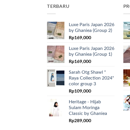
TERBARU
PR
Luxe Paris Japan 2026
by Ghaniea (Group 2)
Rp
169,000
Luxe Paris Japan 2026
by Ghaniea (Group 1)
Rp
169,000
Sarah Otg Shawl "
Raya Collection 2024"
color group 3
Rp
109,000
Heritage - Hijab
Sulam Moringa
Classic by Ghaniea
Rp
289,000