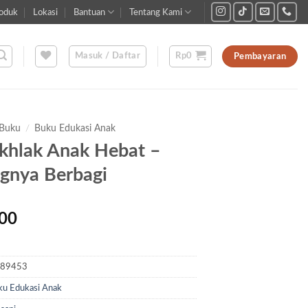
oduk
Lokasi
Bantuan
Tentang Kami
Masuk / Daftar
Rp
0
Pembayaran
Buku
/
Buku Edukasi Anak
Akhlak Anak Hebat –
gnya Berbagi
00
D89453
ku Edukasi Anak