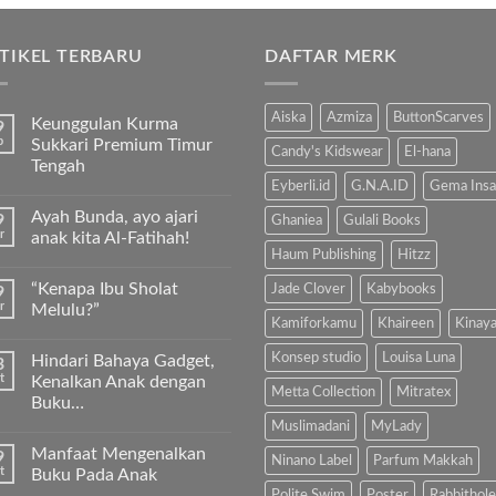
TIKEL TERBARU
DAFTAR MERK
Aiska
Azmiza
ButtonScarves
Keunggulan Kurma
9
b
Sukkari Premium Timur
Candy's Kidswear
El-hana
Tengah
Eyberli.id
G.N.A.ID
Gema Insa
Tak
ada
Ayah Bunda, ayo ajari
9
komentar
Ghaniea
Gulali Books
pada
r
anak kita Al-Fatihah!
Keunggulan
Haum Publishing
Hitzz
Kurma
Tak
Sukkari
ada
“Kenapa Ibu Sholat
Jade Clover
Kabybooks
9
Premium
komentar
Timur
pada
r
Melulu?”
Tengah
Ayah
Kamiforkamu
Khaireen
Kinay
Bunda,
Tak
ayo
ada
Konsep studio
Louisa Luna
Hindari Bahaya Gadget,
3
ajari
komentar
anak
pada
t
Kenalkan Anak dengan
kita
“Kenapa
Metta Collection
Mitratex
Buku…
Al-
Ibu
Fatihah!
Sholat
Muslimadani
MyLady
Tak
Melulu?”
ada
Manfaat Mengenalkan
9
komentar
Ninano Label
Parfum Makkah
pada
t
Buku Pada Anak
Hindari
Polite Swim
Poster
Rabbithole