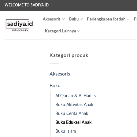
Skip
WELCOME TO SADIYA.ID
to
content
Aksesoris
Buku
Perlengkapan Ibadah
P
Kategori Lainnya
Kategori produk
Aksesoris
Buku
Al Qur'an & Al Hadits
Buku Aktivitas Anak
Buku Cerita Anak
Buku Edukasi Anak
Buku Islam