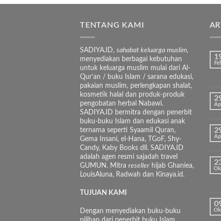
TENTANG KAMI
AR
SADIYA.ID,
sahabat keluarga muslim,
1
menyediakan berbagai kebutuhan
Fe
untuk keluarga muslim mulai dari Al-
Qur’an / buku Islam / sarana edukasi,
pakaian muslim, perlengkapan shalat,
kosmetik halal dan produk-produk
2
pengobatan herbal Nabawi.
Ap
SADIYA.ID bermitra dengan penerbit
buku-buku Islam dan edukasi anak
ternama seperti Syaamil Quran,
2
Ap
Gema Insani, el-Hana, TGoF, Shy-
Candy, Kaby Books dll. SADIYA.ID
adalah agen resmi sajadah travel
2
GUMUN. Mitra
reseller
hijab Ghaniea,
Ok
LouisAluna, Radwah dan Kinaya.id.
TUJUAN KAMI
0
Dengan menyediakan buku-buku
Ok
pilihan dari penerbit buku Islam