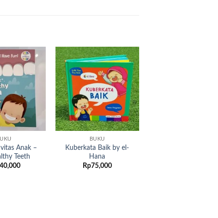
Add to
Add to
wishlist
wishlist
UKU
BUKU
vitas Anak –
Kuberkata Baik by el-
lthy Teeth
Hana
40,000
Rp
75,000