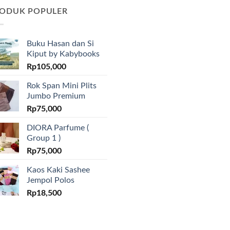
ODUK POPULER
Buku Hasan dan Si
Kiput by Kabybooks
Rp
105,000
Rok Span Mini Plits
Jumbo Premium
Rp
75,000
DIORA Parfume (
Group 1 )
Rp
75,000
Kaos Kaki Sashee
Jempol Polos
Rp
18,500