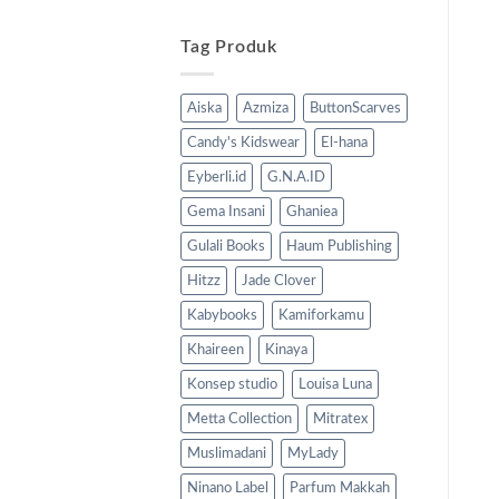
Tag Produk
Aiska
Azmiza
ButtonScarves
Candy's Kidswear
El-hana
Eyberli.id
G.N.A.ID
Gema Insani
Ghaniea
Gulali Books
Haum Publishing
Hitzz
Jade Clover
Kabybooks
Kamiforkamu
Khaireen
Kinaya
Konsep studio
Louisa Luna
Metta Collection
Mitratex
Muslimadani
MyLady
Ninano Label
Parfum Makkah