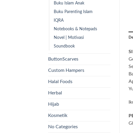
Buku Islam Anak
Buku Parenting Islam
IQRA
Notebooks & Notepads
Novel | Motivasi
De
Soundbook
S
ButtonScarves
Ge
S
Custom Hampers
B
Ap
Halal Foods
Yu
Herbal
Ik
Hijab
Kosmetik
P
G
No Categories