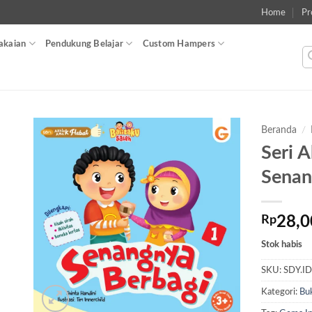
Home
Pr
akaian
Pendukung Belajar
Custom Hampers
Beranda
/
Seri 
Add to
Senan
wishlist
Rp
28,0
Stok habis
SKU:
SDY.I
Kategori:
Bu