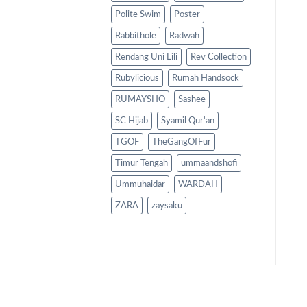
Polite Swim
Poster
Rabbithole
Radwah
Rendang Uni Lili
Rev Collection
Rubylicious
Rumah Handsock
RUMAYSHO
Sashee
SC Hijab
Syamil Qur'an
TGOF
TheGangOfFur
Timur Tengah
ummaandshofi
Ummuhaidar
WARDAH
ZARA
zaysaku